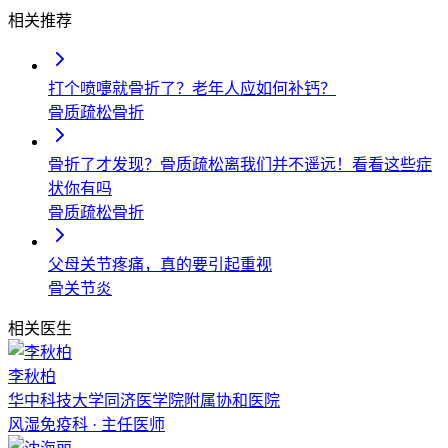
相关推荐
打个喷嚏就骨折了？老年人应如何补钙？
骨质疏松
骨折
骨折了才发现？骨质疏松离我们并不遥远！看看这些症
状你有吗
骨质疏松
骨折
父母关节疼痛，真的要引起重视
骨关节炎
相关医生
李秋柏
华中科技大学同济医学院附属协和医院
风湿免疫科
·
主任医师