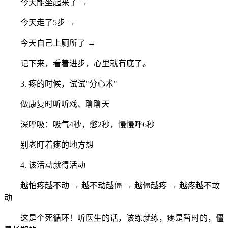
今天能坐起来了 →
今天走了5步 →
今天自己上厕所了 →
记下来，看着进步，心里就有底了。
3. 疼的时候，试试"分心术"
做康复时听听戏、聊聊天
深呼吸：吸气4秒，憋2秒，慢慢呼6秒
别老盯着疼的地方想
4. 该活动就得活动
越怕疼越不动 → 越不动越僵 → 越僵越疼 → 越疼越不敢
动
这是个死循环！听医生的话，该练就练，疼是暂时的，僵