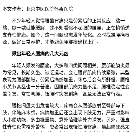
本文作者：北京中医医院怀柔医院
不少年轻人觉得腰酸背痛只是劳累后的正常反应，熬一
熬、歇一歇就能缓解，殊不知看似不起眼的腰痛，正在悄悄透
支脊柱健康。如今，这一问题也愈发年轻化。及时找准腰痛根
源，做好日常养护，才能避免腰部疾患找上门。
揪出年轻人腰痛的几大元凶
年轻人频发的腰痛，大多和四类问题相关。腰部筋膜炎最
为常见，长期久坐、缺乏运动，会让腰背肌肉持续紧张，典型
表现为腰部酸胀，劳累后痛感加重，休息后会有所舒缓。腰椎
小关节紊乱也十分普遍，因腰部肌肉力量不足、腰椎稳定性变
差引发，常在弯腰、扭腰时突发剧痛，甚至无法正常行走。
腰椎间盘突出危害较大，疼痛会从腰部放射至臀部与下
肢，伴随麻木感，病情加重后还会出现下肢无力，严重时影响
大小便功能，多由搬重物、意外磕碰等外力诱发。另外，强直
性脊柱炎需格外警惕，患者常出现慢性腰臀痛，晨起僵硬感尤