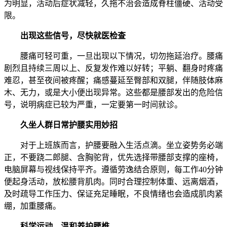
为明显，活动后症状减轻，久拖不治会造成脊柱僵硬、活动受
限。
出现这些信号，尽快就医检查
腰痛可轻可重，一旦出现以下情况，切勿拖延治疗。腰痛
剧烈且持续三周以上、反复发作难以好转；平躺、翻身时疼痛
难忍，甚至夜间被疼醒；痛感蔓延至臀部和双腿，伴随肢体麻
木、无力，或是大小便出现异常。这些都是腰部发出的危险信
号，说明病症已较为严重，一定要第一时间就诊。
久坐人群日常护腰实用妙招
对于上班族而言，护腰要融入生活点滴。坐立姿势务必端
正，不要跷二郎腿、含胸驼背，优先选择带腰部支撑的座椅，
电脑屏幕与视线保持平齐。遵循劳逸结合原则，每工作40分钟
便起身活动，放松腰背肌肉。同时合理控制体重、远离烟酒，
及时疏导工作压力、保证充足睡眠，不良情绪也会造成肌肉紧
绷，加重腰痛。
科学运动，温和养护腰椎