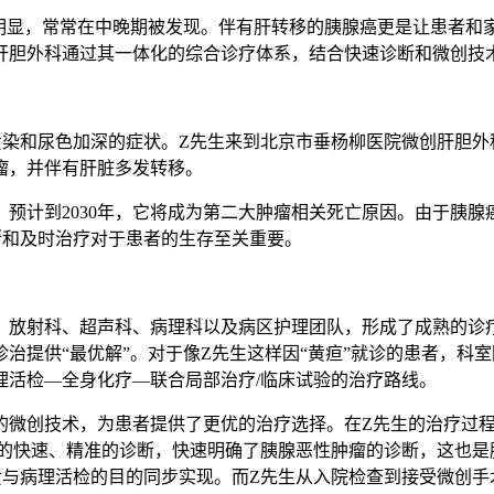
不明显，常常在中晚期被发现。伴有肝转移的胰腺癌更是让患者和
肝胆外科通过其一体化的综合诊疗体系，结合快速诊断和微创技
黄染和尿色加深的症状。Z先生来到北京市垂杨柳医院微创肝胆
瘤，并伴有肝脏多发转移。
预计到2030年，它将成为第二大肿瘤相关死亡原因。由于胰
断和及时治疗对于患者的生存至关重要。
、放射科、超声科、病理科以及病区护理团队，形成了成熟的诊
治提供“最优解”。对于像Z先生这样因“黄疸”就诊的患者，科
理活检—全身化疗—联合局部治疗/临床试验的治疗路线。
的微创技术，为患者提供了更优的治疗选择。在Z先生的治疗过
理科的快速、精准的诊断，快速明确了胰腺恶性肿瘤的诊断，这也是
黄与病理活检的目的同步实现。而Z先生从入院检查到接受微创手