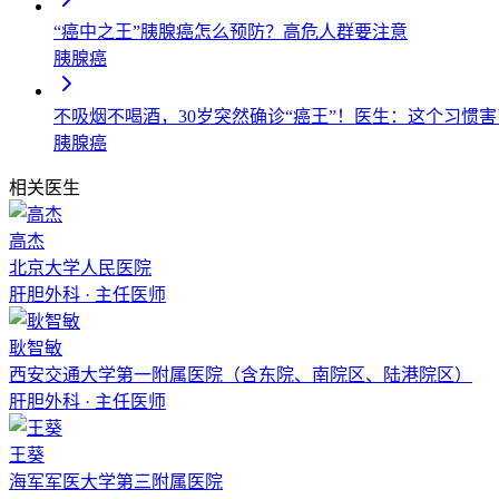
“癌中之王”胰腺癌怎么预防？高危人群要注意
胰腺癌
不吸烟不喝酒，30岁突然确诊“癌王”！医生：这个习惯
胰腺癌
相关医生
高杰
北京大学人民医院
肝胆外科
·
主任医师
耿智敏
西安交通大学第一附属医院（含东院、南院区、陆港院区）
肝胆外科
·
主任医师
王葵
海军军医大学第三附属医院