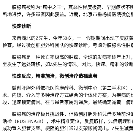
胰腺癌被称为“癌中之王”，其恶性程度极高、早期症状
断地进步，许多患者因此获益。近期，北京市垂杨柳医院微创
快速诊断
来自湖北的Z先生，今年50岁，十一假期期间出现了皮肤
检查。经过微创肝胆外科团队的快速诊断，考虑为胰腺恶性肿
胰腺癌是一种死亡率极高的肿瘤，全球的发病率逐年上升，
至发生了远处转移，如Z先生的情况。因此，快速、精准的诊
快速反应，精准施治，微创治疗造福患者
微创肝胆外科依托医院麻醉科、微创中心（第二手术区）
术、内镜、介入等多种治疗方式结合的个体化方案，为疾病的诊
段，迅速锁定病因。在与患者家属沟通后，最终确定减黄—病
胰腺癌的治疗极具挑战性，但微创肝胆外科凭借多项前沿
活检（EUS-FNA/B），术中精准定位，反复取样，凭借病
成功置入胆管支架。梗阻的胆汁通过支架顺畅流出。Z先生减