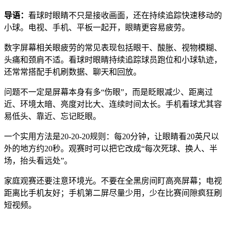
导语：
看球时眼睛不只是接收画面，还在持续追踪快速移动的
小球。电视、手机、平板一起开，眼睛更容易疲劳。
数字屏幕相关眼疲劳的常见表现包括眼干、酸胀、视物模糊、
头痛和颈肩不适。看球时眼睛持续追踪球员跑位和小球轨迹，
还常常搭配手机刷数据、聊天和回放。
问题不一定是屏幕本身有多“伤眼”，而是眨眼减少、距离过
近、环境太暗、亮度对比大、连续时间太长。手机看球尤其容
易低头、靠近、忘记眨眼。
一个实用方法是20-20-20规则：每20分钟，让眼睛看20英尺以
外的地方约20秒。观赛时可以把它改成“每次死球、换人、半
场，抬头看远处”。
家庭观赛还要注意环境光。不要在全黑房间盯高亮屏幕；电视
距离比手机友好；手机第二屏尽量少用，少在比赛间隙疯狂刷
短视频。