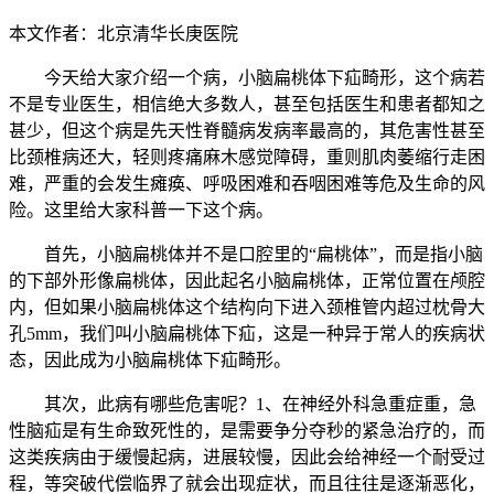
本文作者：北京清华长庚医院
今天给大家介绍一个病，小脑扁桃体下疝畸形，这个病若
不是专业医生，相信绝大多数人，甚至包括医生和患者都知之
甚少，但这个病是先天性脊髓病发病率最高的，其危害性甚至
比颈椎病还大，轻则疼痛麻木感觉障碍，重则肌肉萎缩行走困
难，严重的会发生瘫痪、呼吸困难和吞咽困难等危及生命的风
险。这里给大家科普一下这个病。
首先，小脑扁桃体并不是口腔里的“扁桃体”，而是指小脑
的下部外形像扁桃体，因此起名小脑扁桃体，正常位置在颅腔
内，但如果小脑扁桃体这个结构向下进入颈椎管内超过枕骨大
孔5mm，我们叫小脑扁桃体下疝，这是一种异于常人的疾病状
态，因此成为小脑扁桃体下疝畸形。
其次，此病有哪些危害呢？1、在神经外科急重症重，急
性脑疝是有生命致死性的，是需要争分夺秒的紧急治疗的，而
这类疾病由于缓慢起病，进展较慢，因此会给神经一个耐受过
程，等突破代偿临界了就会出现症状，而且往往是逐渐恶化，