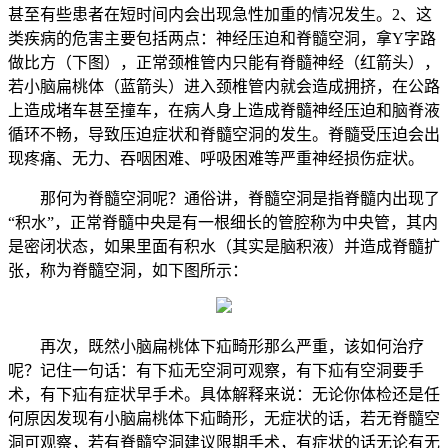
甚至有些患者在短时间内会出现急性加重的情况发生。2、这
类疾病的危害主要包括两点：神经压迫和脊髓空洞，拿Y字路
做比方（下图），正常颈椎管内只能有脊髓神经（红箭头），
若小脑扁桃体（蓝箭头）进入颈椎管内就会造成拥挤，在公路
上造成堵车甚至撞车，在病人身上造成脊髓神经压迫和脑脊液
循环不畅，导致压迫症状和脊髓空洞的发生。脊髓受压迫会出
现疼痛、无力、吞咽困难、呼吸困难等严重神经损伤症状。
那何为脊髓空洞呢？通俗讲，脊髓空洞是指脊髓内出现了
“积水”，正常脊髓中央是有一根细长的管腔称为中央管，其内
是密闭状态，如果里面有积水（其实是脑积液）并造成脊髓扩
张，称为脊髓空洞，如下图所示：
再次，既然小脑扁桃体下疝畸形那么严重，该如何治疗
呢？记住一句话：有下疝无空洞可观察，有下疝有空洞要手
术，有下疝有症状早手术。具体解释来说：无论你体检还是任
何原因发现有小脑扁桃体下疝畸形，无症状的话，若无脊髓空
洞可观察，若有脊髓空洞建议限期手术，有症状的话无论有无