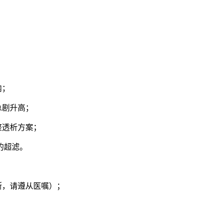
内；
急剧升高；
整透析方案；
的超滤。
断，请遵从医嘱）；