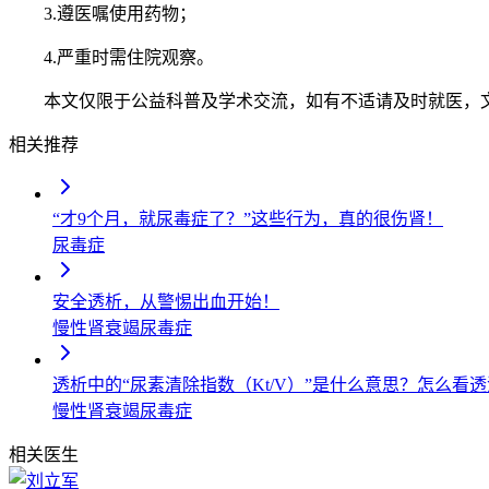
3.遵医嘱使用药物；
4.严重时需住院观察。
本文仅限于公益科普及学术交流，如有不适请及时就医，
相关推荐
“才9个月，就尿毒症了？”这些行为，真的很伤肾！
尿毒症
安全透析，从警惕出血开始！
慢性肾衰竭
尿毒症
透析中的“尿素清除指数（Kt/V）”是什么意思？怎么看
慢性肾衰竭
尿毒症
相关医生