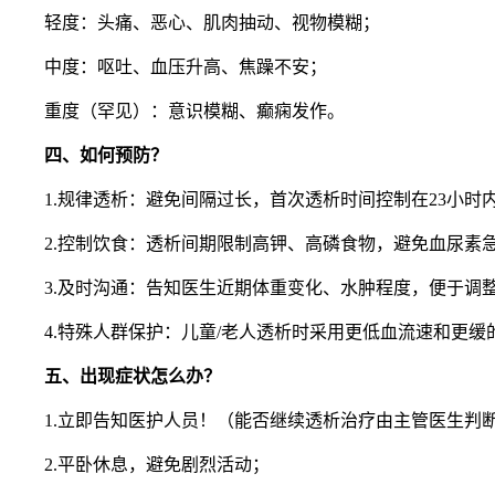
轻度：头痛、恶心、肌肉抽动、视物模糊；
中度：呕吐、血压升高、焦躁不安；
重度（罕见）：意识模糊、癫痫发作。
四、如何预防？
1.规律透析：避免间隔过长，首次透析时间控制在23小时
2.控制饮食：透析间期限制高钾、高磷食物，避免血尿素
3.及时沟通：告知医生近期体重变化、水肿程度，便于调
4.特殊人群保护：儿童/老人透析时采用更低血流速和更缓
五、出现症状怎么办？
1.立即告知医护人员！（能否继续透析治疗由主管医生判
2.平卧休息，避免剧烈活动；