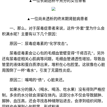
▲一位长期透析不充分的女性患者
▲一位尚未透析的终末期肾脏病患者
一、那么，对于尿毒症患者来说，这件“外套”里为什么会
积满水呢？主要有以下几个原因：
原因一：尿毒症毒素的“化学攻击”。
尿毒症毒素会让心包的毛细血管壁变得“千疮百孔”，另外
还有尿毒症相关心肌病等问题，毛细血管通透性增加，导致血
管里的液体和蛋白质渗出来，堆积在心包腔里。这就像在心脏
周围倒了一杯“毒水”，引发了无菌性炎症。
原因二：嘴喝的“债”，心脏来还。
如果水分的摄入（喝水、喝汤、吃水果）没有得到严格控
制，多余的水分就会滞留在体内。这部分水不仅会导致腿肿、
脚肿、血压高，还会寻找各种缝隙钻进去，会渗到组织间隙，
同样也会漏到心包腔里，形成积液。