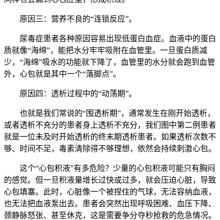
原因三：营养不良的“连锁反应”。
尿毒症患者各种原因容易出现低蛋白血症。血液中的蛋白
质就像“海绵”，能把水分牢牢吸附在血管里。一旦蛋白质减
少，“海绵”吸水的功能就下降了，血管里的水分就会跑到血管
外，心包就是其中一个“落脚点”。
原因四：透析过程中的“动荡期”。
也就是我们常说的“围透析期”，通常发生在刚开始透析，
或者透析不充分的患者身上透析不充分，我们图中第二例患者
就是一位未及时开始透析的终末期透析患者。如果透析次数不
够、时间不足，毒素清除得不够理想，依然会持续刺激心包。
这个“心包积液”有多危险？少量的心包积液可能只有胸闷
的感觉。但一旦积液量增长过快或过多，就会压迫心脏，导致
心包填塞。此时，心脏像一个被捏住的气球，无法容纳血液，
也无法把血液泵出去。患者会突然出现呼吸困难、血压下降、
颈静脉怒张、甚至休克，这是需要争分夺秒抢救的危急情况。