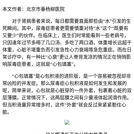
本文作者：北京市垂杨柳医院
对于肾病患者来说，每日都需要直面那些由“水”引发的生
死瞬间。其中，尿毒症患者更需要慎重对待“水”这个“既要有
又要少”的伙伴。在临床上，医生们时常能看到一些老病号，
只因逢年过节多喝了几口汤、多吃了两口酒，体重增长远超干
体重，心脏不堪重负而引发急性心力衰竭等急危重症。而在日
常诊疗中，有一种比“心衰”更让人脊背发凉的情况正在悄悄影
响尿毒症患者，这就是“心包填塞”。
“心包填塞”是心包积液的进阶版，是一个容易被忽视却非
常凶险的并发症。那么尿毒症心包积液是如何发生和发展的
呢，简单来说，心包就是心脏穿的一件外套，包裹着心脏的双
层薄膜。正常情况下，这两层膜之间有少量液体起润滑作用。
但当积液量异常增多时，这件“外套”就会反过来紧紧勒住心
脏。