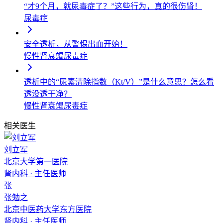
“才9个月，就尿毒症了？”这些行为，真的很伤肾！
尿毒症
安全透析，从警惕出血开始！
慢性肾衰竭
尿毒症
透析中的“尿素清除指数（Kt/V）”是什么意思？怎么看
透没透干净？
慢性肾衰竭
尿毒症
相关医生
刘立军
北京大学第一医院
肾内科
·
主任医师
张
张勉之
北京中医药大学东方医院
肾内科
·
主任医师