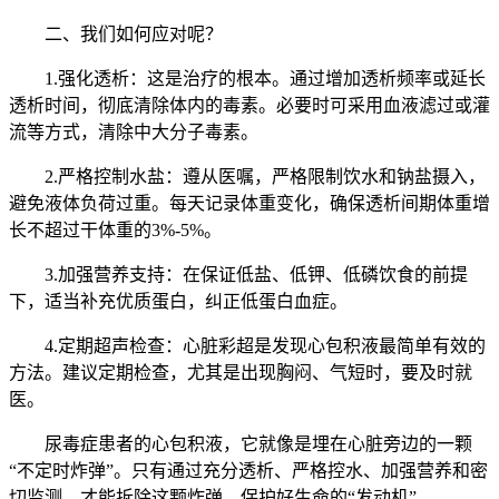
二、我们如何应对呢？
1.强化透析：这是治疗的根本。通过增加透析频率或延长
透析时间，彻底清除体内的毒素。必要时可采用血液滤过或灌
流等方式，清除中大分子毒素。
2.严格控制水盐：遵从医嘱，严格限制饮水和钠盐摄入，
避免液体负荷过重。每天记录体重变化，确保透析间期体重增
长不超过干体重的3%-5%。
3.加强营养支持：在保证低盐、低钾、低磷饮食的前提
下，适当补充优质蛋白，纠正低蛋白血症。
4.定期超声检查：心脏彩超是发现心包积液最简单有效的
方法。建议定期检查，尤其是出现胸闷、气短时，要及时就
医。
尿毒症患者的心包积液，它就像是埋在心脏旁边的一颗
“不定时炸弹”。只有通过充分透析、严格控水、加强营养和密
切监测，才能拆除这颗炸弹，保护好生命的“发动机”。