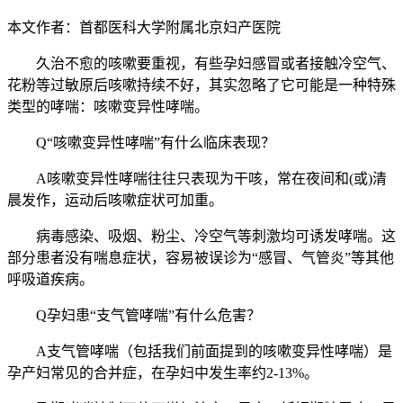
本文作者：首都医科大学附属北京妇产医院
久治不愈的咳嗽要重视，有些孕妇感冒或者接触冷空气、
花粉等过敏原后咳嗽持续不好，其实忽略了它可能是一种特殊
类型的哮喘：咳嗽变异性哮喘。
Q“咳嗽变异性哮喘”有什么临床表现？
A咳嗽变异性哮喘往往只表现为干咳，常在夜间和(或)清
晨发作，运动后咳嗽症状可加重。
病毒感染、吸烟、粉尘、冷空气等刺激均可诱发哮喘。这
部分患者没有喘息症状，容易被误诊为“感冒、气管炎”等其他
呼吸道疾病。
Q孕妇患“支气管哮喘”有什么危害？
A支气管哮喘（包括我们前面提到的咳嗽变异性哮喘）是
孕产妇常见的合并症，在孕妇中发生率约2-13%。