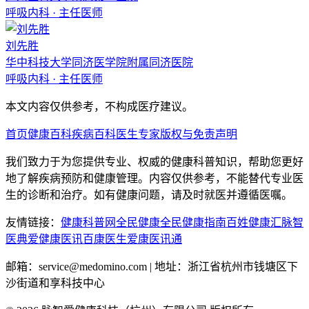
呼吸内科
·
主任医师
刘先胜
华中科技大学同济医学院附属同济医院
呼吸内科
·
主任医师
本文内容仅供参考，不构成医疗建议。
首页
健康百科
疾病百科
医生专家
版权与免责声明
我们致力于为您提供专业、权威的健康科普知识，帮助您更好
地了解疾病预防和健康管理。内容仅供参考，不能替代专业医
生的诊断和治疗。如有健康问题，请及时就医并遵循医嘱。
友情链接：
健康科普网
全民健康
全民健康指南
百姓健康汇
脉智
医典
爱健康医讯
百康医生
爱康医讯通
邮箱：service@medomino.com | 地址：浙江省杭州市钱塘区下
沙街道和享科技中心