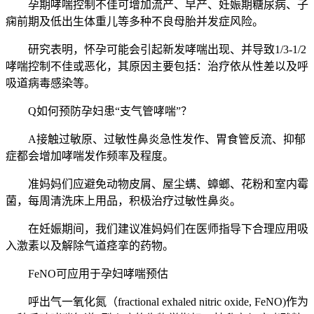
孕期哮喘控制不佳可增加流产、早产、妊娠期糖尿病、子
痫前期及低出生体重儿等多种不良母胎并发症风险。
研究表明，怀孕可能会引起新发哮喘出现、并导致1/3-1/2
哮喘控制不佳或恶化，其原因主要包括：治疗依从性差以及呼
吸道病毒感染等。
Q如何预防孕妇患“支气管哮喘”？
A接触过敏原、过敏性鼻炎急性发作、胃食管反流、抑郁
症都会增加哮喘发作频率及程度。
准妈妈们应避免动物皮屑、屋尘螨、蟑螂、花粉和室内霉
菌，每周清洗床上用品，积极治疗过敏性鼻炎。
在妊娠期间，我们建议准妈妈们在医师指导下合理应用吸
入激素以及解除气道痉挛的药物。
FeNO可应用于孕妇哮喘预估
呼出气一氧化氮（fractional exhaled nitric oxide, FeNO)作为