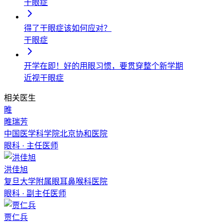
干眼症
得了干眼症该如何应对？
干眼症
开学在即！好的用眼习惯，要贯穿整个新学期
近视
干眼症
相关医生
睢
睢瑞芳
中国医学科学院北京协和医院
眼科
·
主任医师
洪佳旭
复旦大学附属眼耳鼻喉科医院
眼科
·
副主任医师
贾仁兵