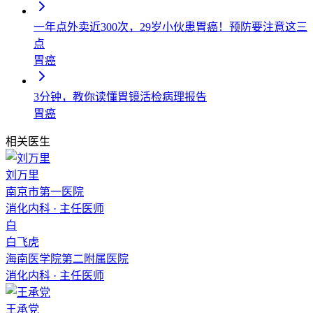
一年点外卖近300次，29岁小伙患胃癌！预防要注意这三
点
胃癌
3分钟，教你读懂胃镜活检病理报告
胃癌
相关医生
刘万里
南京市第一医院
消化内科
·
主任医师
白
白飞虎
海南医学院第二附属医院
消化内科
·
主任医师
王承党