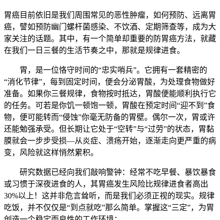
胃癌目前依旧是我们周围常见的恶性肿瘤，如何预防、远离胃
癌，譬如预防幽门螺杆菌感染、不饮酒、定期筛查等，成为大
家关注的话题。其中，有一个简单却重要的防胃癌方法，就藏
在我们一日三餐的生活节奏之中，那就是规律进食。
胃，是一位恪守时间的“忠实哨兵”。它拥有一套精密的
“消化节律”，每到固定时间，便会分泌胃酸，为处理食物做好
准备。如果你三餐规律，食物按时抵达，胃酸便能顺利执行它
的任务。可若是你饥一顿饱一顿，胃酸在预定时间“迎不到”食
物，便可能转而“侵蚀”你毫无防备的胃壁。偶尔一次，胃或许
还能勉强承受。但长期让它处于“空转”与“过劳”的状态，胃黏
膜就会一步步受损—从炎症、溃疡开始，逐渐走向更严重的病
变，风险就这样悄然累积。
研究数据已经向我们敲响警钟：经常不吃早餐、暴饮暴食
或习惯于深夜进食的人，其胃癌发生风险比规律进食者高出
30%以上！这并非危言耸听，而是我们必须正视的现实。规律
吃饭，并不仅仅是“到点就吃”那么简单。掌握这“三定”，为胃
创造一个稳定而良性的工作环境：