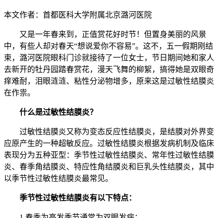
本文作者：首都医科大学附属北京潞河医院
又是一年春来到，正值赏花好时节！但置身美丽的风景
中，有些人却对春天“想说爱你不容易”。这不，五一假期刚结
束，潞河医院眼科门诊就接待了一位女士，节日期间她和家人
去新开的牡丹园踏春赏花，漫天飞舞的柳絮，搞得她是双眼奇
痒难耐，泪眼涟涟、粘性分泌物增多，原来这是过敏性结膜炎
在作祟。
什么是过敏性结膜炎？
过敏性结膜炎又称为变态反应性结膜炎，是结膜对外界变
应原产生的一种超敏反应。过敏性结膜炎根据发病机制及临床
表现分为五种亚型：季节性过敏性结膜炎、常年性过敏性结膜
炎、春季角结膜炎、特应性角结膜炎和巨乳头性结膜炎，其中
以季节性过敏性结膜炎最常见。
季节性过敏性结膜炎有以下特点：
1.春季为高发季节通常为双眼发病；