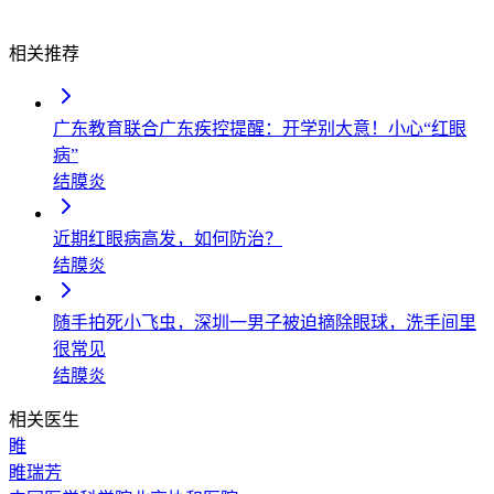
相关推荐
广东教育联合广东疾控提醒：开学别大意！小心“红眼
病”
结膜炎
近期红眼病高发，如何防治？
结膜炎
随手拍死小飞虫，深圳一男子被迫摘除眼球，洗手间里
很常见
结膜炎
相关医生
睢
睢瑞芳