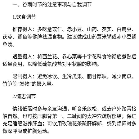
一、谷雨时节的注意事项与自我调节
1.饮食调节
推荐摄入：多吃薏苡仁、赤小豆、山药、芡实、白扁豆、
茯苓、鲫鱼等健脾祛湿食物。建议做成山药薏米粥或赤小豆鲫
鱼汤。
适量摄入：将西兰花、卷心菜等十字花科食物彻底煮熟后
适量食用，以降低硫氰酸盐对甲状腺的影响。
限制摄入：避免冰饮、生冷瓜果、肥甘厚味，减少南瓜、
竹笋等“发物”的摄入量。
2.情志调节
情绪低落时多与亲友沟通，听音乐放松，或去户外踏青接
触自然。也可按压脚背第一、二趾间的太冲穴疏解郁结；保证
充足睡眠滋养肝血；可饮用玫瑰花茶疏肝解郁，感到烦闷时多
做深呼吸或扩胸运动。