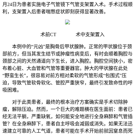
月24日为患者实施电子气管镜下气管支架置入术。手术过程顺
利，支架置入后患者喘憋症状即刻获得显著改善。
术前CT 术中支架置入
本例中的“元凶”是胸骨后甲状腺肿。正常的甲状腺位于颈
部前方，但当其发生结节或肿瘤性病变后，有时会顺着胸腔与
颈部之间的天然通道向下生长，进入胸腔。胸腔空间狭小，密
布着心脏、大血管和气管等重要器官。肿大的甲状腺在此处
“野蛮生长”，很容易对前方相对柔软的气管形成“包围式”压
迫，导致气管软骨软化、管腔严重狭窄，最终引发致命性的呼
吸困难。
对于此类患者，最终的根本治疗方案确实是手术切除肿
瘤，解除压迫。然而，一个巨大的难题横在医生面前：患者已
经无法平躺，严重缺氧，如何能安全地进行全身麻醉和气管插
管？在全身麻醉下，患者自主呼吸会减弱或消失。如果无法迅
速建立可靠的人工气道，患者可能在手术开始前就因窒息而死