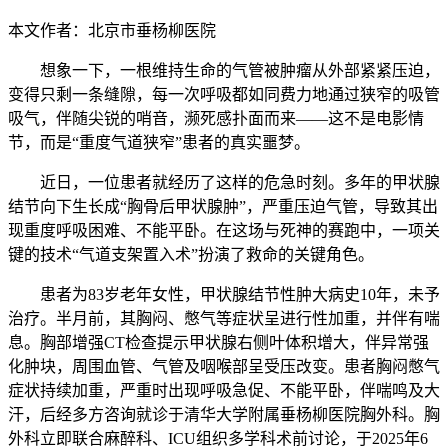
本文作者：北京市垂杨柳医院
想象一下，一根维持生命的气管被肿瘤从外部紧紧压迫，
变得只剩一条缝隙，每一次呼吸都如同费力地通过狭窄的吸管
吸气，伴随尖锐的哨音，濒死感扑面而来——这不是电影情
节，而是“重度气道狭窄”患者的真实噩梦。
近日，一位患者就经历了这样的危急时刻。多年的甲状腺
结节向下生长成“胸骨后甲状腺肿”，严重压迫气管，导致其出
现重度呼吸困难、不能平卧。在这场与死神的赛跑中，一项关
键的技术“气道支架置入术”扮演了救命的关键角色。
患者为83岁老年女性，甲状腺结节性肿大病史10年，未予
治疗。半月前，其胸闷、憋气等症状呈进行性加重，并伴有喘
息。胸部增强CT检查提示甲状腺右侧叶体积增大，伴异常强
化肿块，周围血管、气管及咽喉部呈受压改变。患者胸闷憋气
症状持续加重，严重时出现呼吸急促、不能平卧，伴喘鸣及大
汗，后经多方咨询就诊于清华大学附属垂杨柳医院胸外科。胸
外科立即联合麻醉科、ICU组织多学科术前讨论，于2025年6