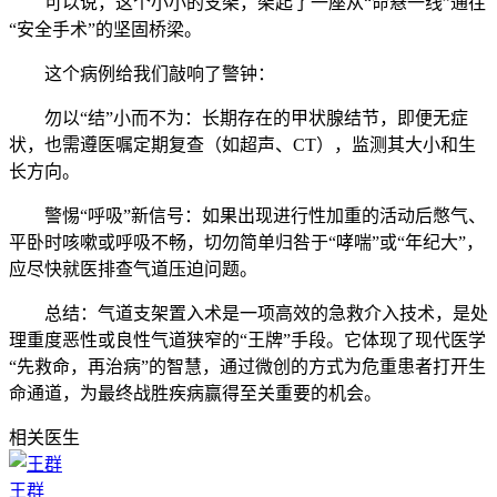
可以说，这个小小的支架，架起了一座从“命悬一线”通往
“安全手术”的坚固桥梁。
这个病例给我们敲响了警钟：
勿以“结”小而不为：长期存在的甲状腺结节，即便无症
状，也需遵医嘱定期复查（如超声、CT），监测其大小和生
长方向。
警惕“呼吸”新信号：如果出现进行性加重的活动后憋气、
平卧时咳嗽或呼吸不畅，切勿简单归咎于“哮喘”或“年纪大”，
应尽快就医排查气道压迫问题。
总结：气道支架置入术是一项高效的急救介入技术，是处
理重度恶性或良性气道狭窄的“王牌”手段。它体现了现代医学
“先救命，再治病”的智慧，通过微创的方式为危重患者打开生
命通道，为最终战胜疾病赢得至关重要的机会。
相关医生
王群