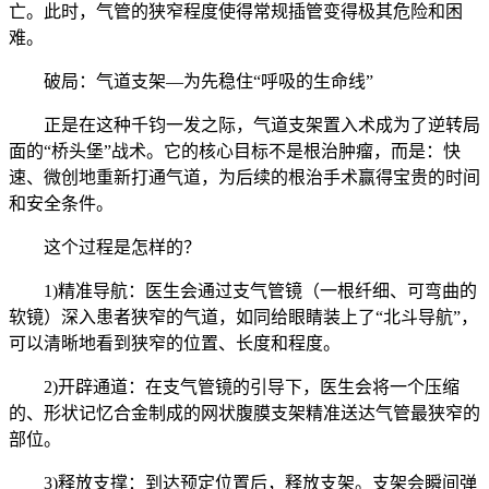
亡。此时，气管的狭窄程度使得常规插管变得极其危险和困
难。
破局：气道支架—为先稳住“呼吸的生命线”
正是在这种千钧一发之际，气道支架置入术成为了逆转局
面的“桥头堡”战术。它的核心目标不是根治肿瘤，而是：快
速、微创地重新打通气道，为后续的根治手术赢得宝贵的时间
和安全条件。
这个过程是怎样的？
1)精准导航：医生会通过支气管镜（一根纤细、可弯曲的
软镜）深入患者狭窄的气道，如同给眼睛装上了“北斗导航”，
可以清晰地看到狭窄的位置、长度和程度。
2)开辟通道：在支气管镜的引导下，医生会将一个压缩
的、形状记忆合金制成的网状腹膜支架精准送达气管最狭窄的
部位。
3)释放支撑：到达预定位置后，释放支架。支架会瞬间弹