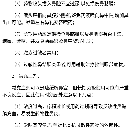
（5）药物喷头插入鼻腔不宜过深,以免损伤鼻黏膜；
（6）喷头应指向鼻腔外侧壁,避免药液喷向鼻中隔,增加鼻
出血可能。尽量左右鼻孔交替喷药；
（7）长期用药应定期检查鼻黏膜以及鼻咽部有否干燥、
结痂、溃疡、并发真菌感染及鼻中隔穿孔等；
（8）激素过敏者禁用；
（9）过敏性鼻结膜炎患者,可用辅助治疗控制眼部症状。
2、减充血剂：
减充血剂可以迅速缓解鼻塞，但长期频繁使用可能有严重
不良反应，因此使用时须额外注意以下几点：
（1）浓度过高，疗程过长或用药过频可导致反跳性鼻黏
膜充血，易发生药物性鼻炎。
（2）影响其嗅觉,乃至对此类抗过敏性药物的依赖性。