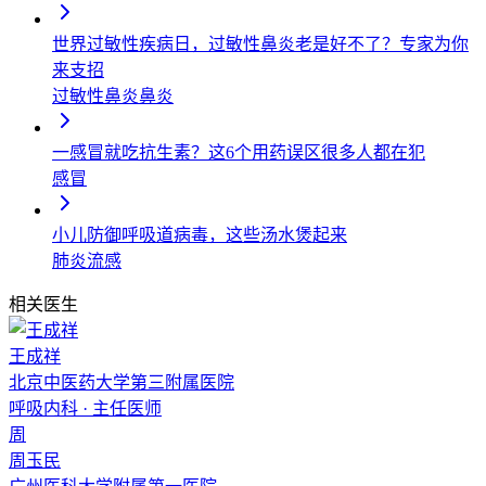
世界过敏性疾病日，过敏性鼻炎老是好不了？专家为你
来支招
过敏性鼻炎
鼻炎
一感冒就吃抗生素？这6个用药误区很多人都在犯
感冒
小儿防御呼吸道病毒，这些汤水煲起来
肺炎
流感
相关医生
王成祥
北京中医药大学第三附属医院
呼吸内科
·
主任医师
周
周玉民