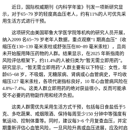
近日，国际权威期刊《内科学年鉴》刊发一项新研究显
示，对于65~79 岁的轻度高血压老人，约有11%的人可优先采
用生活方式进行干预。
这项研究由美国耶鲁大学医学院等机构的研究人员开展，
纳入2099 名65~79 岁老年人数据，重点观察“1 期高血压”（收
缩压在130~139 毫米汞柱或舒张压在80~89 毫米汞柱），且尚
未开始服用降压药物的人群。结果显示，在2025 年新指南的
风险评估框架下，约11.4%的人被归类为“暂无需立即用药”。
研究显示，“暂无需立即用药”人群主要有以下特征：女性，年
龄65~68 岁，不吸烟，无糖尿病、肾病或心血管病史，平均收
缩压127 毫米汞柱，各项代谢指标良好，10 年心血管病风险在
4.8%~7.4%。这类人群立即用药的绝对获益很小，反而可能承
受不必要的药物副作用和经济负担。
这类人群需优先采用生活方式干预，包括每日食盐低于5
克、多吃蔬果、戒烟限酒、保持每周至少150 分钟中等强度有
氧运动、控制体重等。同时，建议每3~6 个月复查血压，并定
期重新评估心血管风险，一旦风险升高或血压进展，应及时启