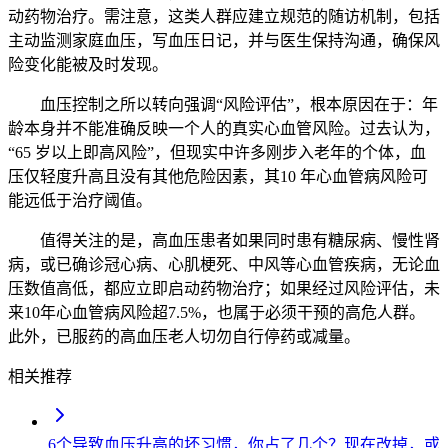
动药物治疗。需注意，这类人群应建立规范的随访机制，包括
主动监测家庭血压，写血压日记，并与医生保持沟通，确保风
险变化能被及时发现。
血压控制之所以转向强调“风险评估”，根本原因在于：年
龄本身并不能准确反映一个人的真实心血管风险。过去认为，
“65 岁以上即高风险”，但现实中许多刚步入老年的个体，血
压仅轻度升高且没有其他危险因素，其10 年心血管病风险可
能远低于治疗阈值。
值得关注的是，高血压患者如果同时患有糖尿病、慢性肾
病，或已确诊冠心病、心肌梗死、中风等心血管疾病，无论血
压数值高低，都应立即启动药物治疗；如果经过风险评估，未
来10年心血管病风险超7.5%，也属于必须干预的高危人群。
此外，已服药的高血压老人切勿自行停药或减量。
相关推荐
6个导致血压升高的坏习惯，你占了几个？现在改掉，或