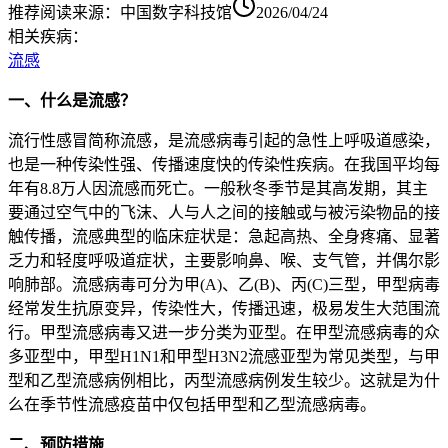
推荐阅读
来源：
中国数字科技馆
2026/04/24
相关疾病：
流感
一、什么是流感？
流行性感冒简称流感，是流感病毒引起的急性上呼吸道感染，
也是一种传染性强、传播速度快的传染性疾病。在我国平均每
年有8.8万人因流感而死亡。一般秋冬季节是其高发期，其主
要通过空气中的飞沫、人与人之间的接触或与被污染物品的接
触传播，流感典型的临床症状是：急起高热、全身疼痛、显著
乏力和轻度呼吸道症状，主要影响鼻、喉、支气管，并偶尔影
响肺部。流感病毒可分为甲(A)、乙(B)、丙(C)三型，甲型病毒
经常发生抗原变异，传染性大，传播迅速，极易发生大范围流
行。甲型流感病毒又进一步分类为亚型。在甲型流感病毒的众
多亚型中，甲型H1N1和甲型H3N2流感亚型为常见类型，与甲
型和乙型流感病例相比，丙型流感病例发生较少。这就是为什
么在季节性流感疫苗中仅包括甲型和乙型流感病毒。
二、预防措施