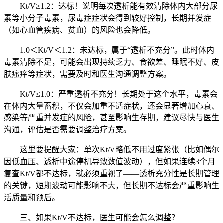
Kt/V≥1.2：达标！说明每次透析能有效清除体内大部分尿
素等小分子毒素，尿毒症症状会得到较好控制，长期并发症
（如心血管疾病、贫血）的风险也会降低。
1.0＜Kt/V＜1.2：未达标，属于“透析不充分”。此时体内
毒素清除不足，可能会出现持续乏力、食欲差、睡眠不好、皮
肤瘙痒等症状，需要及时和医生沟通调整方案。
Kt/V≤1.0：严重透析不充分！长期处于这个水平，毒素会
在体内大量蓄积，不仅会加重不适症状，还会显著增加心衰、
感染等严重并发症的风险，甚至影响生存期，建议尽快与医生
沟通，评估是否需要调整治疗方案。
这里要提醒大家：单次Kt/V略低不用过度紧张（比如偶尔
因低血压、透析中途停机导致数值波动），但如果连续3个月
复查Kt/V都不达标，就必须重视了——透析充分性是长期管理
的关键，短期波动可能影响不大，但长期不达标会严重影响生
活质量和预后。
三、如果Kt/V不达标，医生可能会怎么调整？