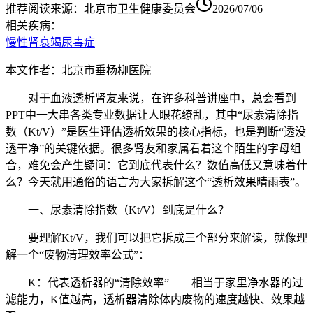
推荐阅读
来源：
北京市卫生健康委员会
2026/07/06
相关疾病：
慢性肾衰竭
尿毒症
本文作者：北京市垂杨柳医院
对于血液透析肾友来说，在许多科普讲座中，总会看到
PPT中一大串各类专业数据让人眼花缭乱，其中“尿素清除指
数（Kt/V）”是医生评估透析效果的核心指标，也是判断“透没
透干净”的关键依据。很多肾友和家属看着这个陌生的字母组
合，难免会产生疑问：它到底代表什么？数值高低又意味着什
么？今天就用通俗的语言为大家拆解这个“透析效果晴雨表”。
一、尿素清除指数（Kt/V）到底是什么？
要理解Kt/V，我们可以把它拆成三个部分来解读，就像理
解一个“废物清理效率公式”：
K：代表透析器的“清除效率”——相当于家里净水器的过
滤能力，K值越高，透析器清除体内废物的速度越快、效果越