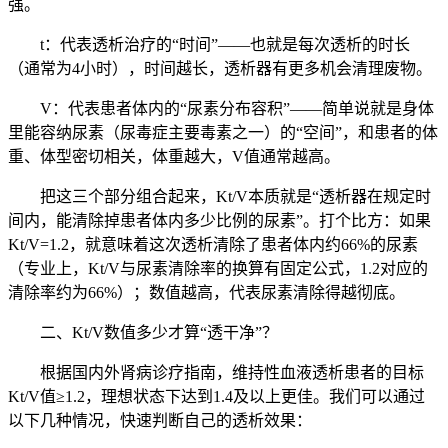
强。
t：代表透析治疗的“时间”——也就是每次透析的时长
（通常为4小时），时间越长，透析器有更多机会清理废物。
V：代表患者体内的“尿素分布容积”——简单说就是身体
里能容纳尿素（尿毒症主要毒素之一）的“空间”，和患者的体
重、体型密切相关，体重越大，V值通常越高。
把这三个部分组合起来，Kt/V本质就是“透析器在规定时
间内，能清除掉患者体内多少比例的尿素”。打个比方：如果
Kt/V=1.2，就意味着这次透析清除了患者体内约66%的尿素
（专业上，Kt/V与尿素清除率的换算有固定公式，1.2对应的
清除率约为66%）；数值越高，代表尿素清除得越彻底。
二、Kt/V数值多少才算“透干净”？
根据国内外肾病诊疗指南，维持性血液透析患者的目标
Kt/V值≥1.2，理想状态下达到1.4及以上更佳。我们可以通过
以下几种情况，快速判断自己的透析效果：