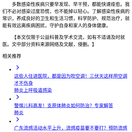
多数感染性疾病只要早发现、早干预，都能快速痊愈。我
们不必对感染过度恐慌，也不能掉以轻心。了解感染性疾病的
常识，养成良好的卫生和生活习惯，科学防护、规范治疗，就
能有效远离疾病困扰，守护自身和家人的身体健康。
【本文仅限于公益科普及学术交流，如有不适请及时就
医。文中部分资料来源网络及文献，侵删。】
相关推荐
这些人住进医院，都是因为吹空调！三伏天这样用空调
才不伤身
肺炎
上呼吸道感染
警惕儿科高发！支原体肺炎如何防治？专家解答
肺炎
广东流感活动水平上升，流感疫苗要不要打？预防流感