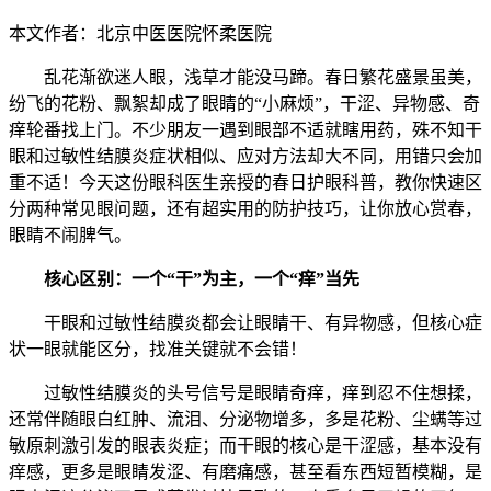
本文作者：北京中医医院怀柔医院
乱花渐欲迷人眼，浅草才能没马蹄。春日繁花盛景虽美，
纷飞的花粉、飘絮却成了眼睛的“小麻烦”，干涩、异物感、奇
痒轮番找上门。不少朋友一遇到眼部不适就瞎用药，殊不知干
眼和过敏性结膜炎症状相似、应对方法却大不同，用错只会加
重不适！今天这份眼科医生亲授的春日护眼科普，教你快速区
分两种常见眼问题，还有超实用的防护技巧，让你放心赏春，
眼睛不闹脾气。
核心区别：一个“干”为主，一个“痒”当先
干眼和过敏性结膜炎都会让眼睛干、有异物感，但核心症
状一眼就能区分，找准关键就不会错！
过敏性结膜炎的头号信号是眼睛奇痒，痒到忍不住想揉，
还常伴随眼白红肿、流泪、分泌物增多，多是花粉、尘螨等过
敏原刺激引发的眼表炎症；而干眼的核心是干涩感，基本没有
痒感，更多是眼睛发涩、有磨痛感，甚至看东西短暂模糊，是