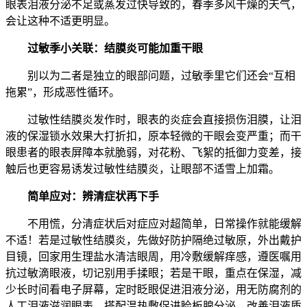
眼表泪液分泌不足或蒸发过快导致的，春季多风干燥的天气，
会让这种不适更明显。
过敏季小关联：结膜炎可能加重干眼
别以为二者是独立的眼部问题，过敏季里它们还会“互相
拖累”，形成恶性循环。
过敏性结膜炎发作时，眼表的炎症会直接损伤泪膜，让泪
液的保湿锁水效果大打折扣，原本轻微的干眼会变严重；而干
眼患者的眼表屏障本就脆弱，对花粉、飞絮的抵御力变差，接
触后也更容易诱发过敏性结膜炎，让眼部不适雪上加霜。
简单应对：辨清症状再下手
不用慌，分清症状后对症应对超简单，日常操作就能缓解
不适！若是过敏性结膜炎，先做好防护隔绝过敏原，外出戴护
目镜，回家用生理盐水清洁眼周，用冷敷缓解痒感，遵医嘱用
抗过敏滴眼液，切记别用手揉眼；若是干眼，重点在保湿，减
少长时间看电子屏幕，定时眨眼促进泪液分泌，用无防腐剂的
人工泪液滋润眼表，搭配温热敷促进睑板腺分泌，改善泪液质