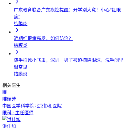
广东教育联合广东疾控提醒：开学别大意！小心“红眼
病”
结膜炎
近期红眼病高发，如何防治？
结膜炎
随手拍死小飞虫，深圳一男子被迫摘除眼球，洗手间里
很常见
结膜炎
相关医生
睢
睢瑞芳
中国医学科学院北京协和医院
眼科
·
主任医师
洪佳旭