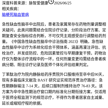
深度科普
来源：
脉智爱健康
2026/06/25
相关疾病：
脑梗死
脑血管病
急性缺血性脑卒中出院后，患者及家属常存在药物剂量调整相
关疑问，此类问题需结合住院诊疗记录、分阶段治疗方案、定
期复查安全指标综合判断，不可仅凭主观感受自行调整给药剂
量。《中国急性缺血性脑卒中诊治指南 2023》明确，急性缺
血性脑卒中诊疗为系统化综合干预体系，涵盖再灌注评估、抗
栓治疗、并发症防控、危险因素管控与早期康复干预，药物治
疗仅为整体诊疗流程中的一环，任何剂量变更均需结合患者疾
病分期、既往诊疗记录及医师个体化评估结果判定。
丁苯酞治疗为院内静脉给药序贯院外口服维持至卒中后90天，
现有多篇临床文献及 BAST 研究证实规范序贯治疗路径：急
性期静脉输注 7-14 天，后续口服制剂维持治疗 76-83 天。该
方案为卒中急性期治疗窗口期内标准化分期衔接方案，仅适用
于医师全程监测下的规范诊疗，不得作为患者居家自主减量、
延长或缩短疗程的依据。