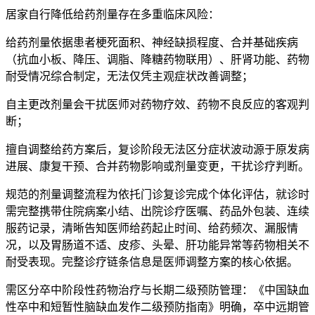
居家自行降低给药剂量存在多重临床风险：
给药剂量依据患者梗死面积、神经缺损程度、合并基础疾病
（抗血小板、降压、调脂、降糖药物联用）、肝肾功能、药物
耐受情况综合制定，无法仅凭主观症状改善调整；
自主更改剂量会干扰医师对药物疗效、药物不良反应的客观判
断；
擅自调整给药方案后，复诊阶段无法区分症状波动源于原发病
进展、康复干预、合并药物影响或剂量变更，干扰诊疗判断。
规范的剂量调整流程为依托门诊复诊完成个体化评估，就诊时
需完整携带住院病案小结、出院诊疗医嘱、药品外包装、连续
服药记录，清晰告知医师给药起止时间、给药频次、漏服情
况，以及胃肠道不适、皮疹、头晕、肝功能异常等药物相关不
耐受表现。完整诊疗链条信息是医师调整方案的核心依据。
需区分卒中阶段性药物治疗与长期二级预防管理：《中国缺血
性卒中和短暂性脑缺血发作二级预防指南》明确，卒中远期管