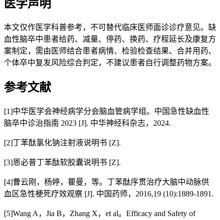
医学声明
本文仅作医学科普参考，不可替代临床医师面诊诊疗意见。缺
血性脑卒中患者给药、减量、停药、换药、疗程延长及康复方
案制定，需由医师结合患者病情、检验检查结果、合并用药、
个体卒中复发风险综合判定，不建议患者自行调整药物方案。
参考文献
[1]中华医学会神经病学分会脑血管病学组。中国急性缺血性
脑卒中诊治指南 2023 [J]. 中华神经科杂志，2024.
[2]丁苯酞氯化钠注射液说明书 [Z].
[3]恩必普丁苯酞软胶囊说明书 [Z].
[4]曹云刚，杨婷，瞿曼，等。丁苯酞序贯治疗大脑中动脉供
血区急性梗死疗效观察 [J]. 中国药师，2016,19 (10):1889-1891.
[5]Wang A，Jia B，Zhang X，et al。Efficacy and Safety of