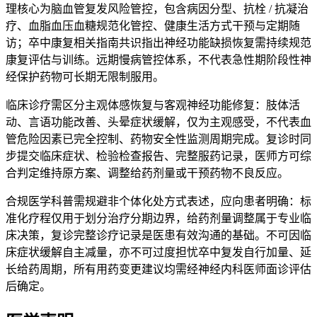
理核心为脑血管复发风险管控，包含病因分型、抗栓 / 抗凝治
疗、血脂血压血糖规范化管控、健康生活方式干预与定期随
访；卒中康复相关指南共识指出神经功能缺损恢复需持续规范
康复评估与训练。远期慢病管控体系，不代表急性期阶段性神
经保护药物可长期无限制服用。
临床诊疗需区分主观体感恢复与客观神经功能修复：肢体活
动、言语功能改善、头晕症状缓解，仅为主观感受，不代表血
管危险因素已完全控制、药物安全性监测周期完成。复诊时同
步提交临床症状、检验检查报告、完整服药记录，医师方可综
合判定维持原方案、调整给药剂量或干预药物不良反应。
合规医学科普需规避非个体化处方式表述，应向患者明确：标
准化疗程仅用于划分治疗分期边界，给药剂量调整属于专业临
床决策，复诊完整诊疗记录是医患有效沟通的基础。不可因临
床症状缓解自主减量，亦不可过度担忧卒中复发自行加量、延
长给药周期，所有用药变更建议均需经神经内科医师面诊评估
后确定。