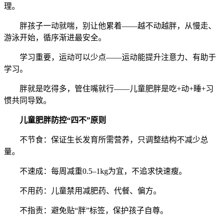
理。
胖孩子一动就喘，别让他累着——越不动越胖，从慢走、
游泳开始，循序渐进最安全。
学习重要，运动可以少点——运动能提升注意力、有助于
学习。
胖就是吃得多，管住嘴就行——儿童肥胖是吃+动+睡+习
惯共同导致。
儿童肥胖防控“四不”原则
不节食：保证生长发育所需营养，只调整结构不减少总
量。
不速成：每周减重0.5–1kg为宜，不追求快速瘦。
不用药：儿童禁用减肥药、代餐、偏方。
不指责：避免贴“胖”标签，保护孩子自尊。