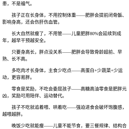
患，不是福气。
孩子正在长身体，不用控制体重——肥胖会提前闭骨骺、
影响身高，还会伤肝伤血管。
长大自然就瘦了，不用管——儿童肥胖80%会延续到成
年，越早干预越安全。
只要身高长，胖点没关系——肥胖会导致骨龄超前、早
熟、长不高。
多吃肉才长身体，主食少吃点——高蛋白+少蔬菜+少运
动，更容易胖。
零食是奖励，不吃会委屈孩子——高糖高油零食是肥胖元
凶，奖励可用陪伴、运动替代。
孩子不吃就追着喂、哄着吃——强迫进食会破坏饱腹感，
越喂越胖。
晚饭少吃就能瘦——儿童不能节食，要三餐规律、结构合