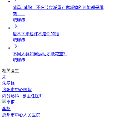
减重≠减脂！还在节食减重？你减掉的可能都是肌
肉……
肥胖症
瘦不下来也许不是你的错
肥胖症
不同人群如何运动才能减重？
肥胖症
相关医生
朱
朱韶峰
洛阳市中心医院
内分泌科
·
副主任医师
李枢
惠州市中心人民医院