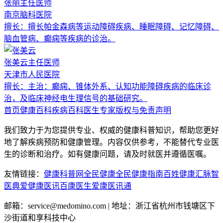
张丽
主任医师
南京脑科医院
擅长：
擅长帕金森病等运动障碍疾病、睡眠障碍、记忆障碍、
脑血管病、癫痫等疾病的诊治。
张美云
主任医师
天津市人民医院
擅长：
主治：癫痫、锥体外系、认知功能障碍疾病的临床诊
治，及临床神经电生理信号的基础研究。
首页
健康百科
疾病百科
医生专家
版权与免责声明
我们致力于为您提供专业、权威的健康科普知识，帮助您更好
地了解疾病预防和健康管理。内容仅供参考，不能替代专业医
生的诊断和治疗。如有健康问题，请及时就医并遵循医嘱。
友情链接：
健康科普网
全民健康
全民健康指南
百姓健康汇
脉智
医典
爱健康医讯
百康医生
爱康医讯通
邮箱：service@medomino.com | 地址：浙江省杭州市钱塘区下
沙街道和享科技中心