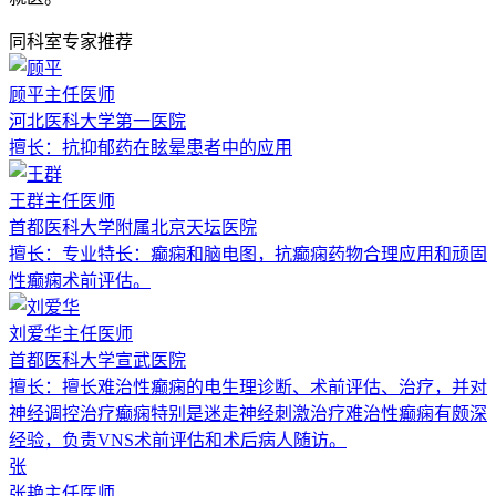
同科室专家推荐
顾平
主任医师
河北医科大学第一医院
擅长：
抗抑郁药在眩晕患者中的应用
王群
主任医师
首都医科大学附属北京天坛医院
擅长：
专业特长：癫痫和脑电图，抗癫痫药物合理应用和顽固
性癫痫术前评估。
刘爱华
主任医师
首都医科大学宣武医院
擅长：
擅长难治性癫痫的电生理诊断、术前评估、治疗，并对
神经调控治疗癫痫特别是迷走神经刺激治疗难治性癫痫有颇深
经验，负责VNS术前评估和术后病人随访。
张
张艳
主任医师