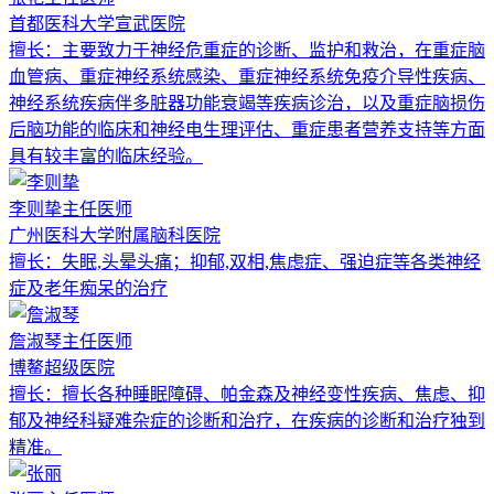
首都医科大学宣武医院
擅长：
主要致力于神经危重症的诊断、监护和救治，在重症脑
血管病、重症神经系统感染、重症神经系统免疫介导性疾病、
神经系统疾病伴多脏器功能衰竭等疾病诊治，以及重症脑损伤
后脑功能的临床和神经电生理评估、重症患者营养支持等方面
具有较丰富的临床经验。
李则挚
主任医师
广州医科大学附属脑科医院
擅长：
失眠,头晕头痛；抑郁,双相,焦虑症、强迫症等各类神经
症及老年痴呆的治疗
詹淑琴
主任医师
博鳌超级医院
擅长：
擅长各种睡眠障碍、帕金森及神经变性疾病、焦虑、抑
郁及神经科疑难杂症的诊断和治疗，在疾病的诊断和治疗独到
精准。