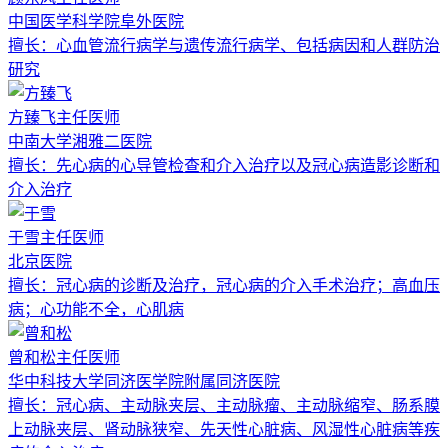
中国医学科学院阜外医院
擅长：
心血管流行病学与遗传流行病学、包括病因和人群防治
研究
方臻飞
主任医师
中南大学湘雅二医院
擅长：
先心病的心导管检查和介入治疗以及冠心病造影诊断和
介入治疗
于雪
主任医师
北京医院
擅长：
冠心病的诊断及治疗，冠心病的介入手术治疗；高血压
病；心功能不全，心肌病
曾和松
主任医师
华中科技大学同济医学院附属同济医院
擅长：
冠心病、主动脉夹层、主动脉瘤、主动脉缩窄、肠系膜
上动脉夹层、肾动脉狭窄、先天性心脏病、风湿性心脏病等疾