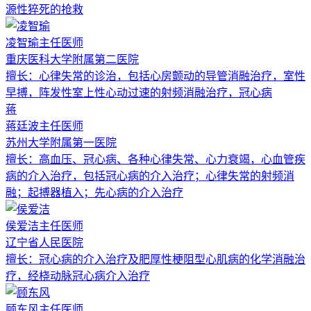
源性猝死的抢救
凌智瑜
主任医师
重庆医科大学附属第二医院
擅长：
心律失常的诊治，包括心房颤动的导管消融治疗，室性
早搏，阵发性室上性心动过速的射频消融治疗，冠心病
蒋
蒋廷波
主任医师
苏州大学附属第一医院
擅长：
高血压、冠心病、各种心律失常、心力衰竭，心血管疾
病的介入治疗，包括冠心病的介入治疗；心律失常的射频消
融；起搏器植入；先心病的介入治疗
侯爱洁
主任医师
辽宁省人民医院
擅长：
冠心病的介入治疗及肥厚性梗阻型心肌病的化学消融治
疗，经桡动脉冠心病介入治疗
顾东风
主任医师