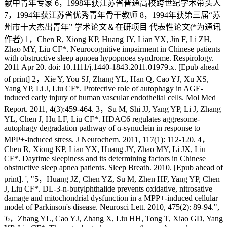
献中青年专家 6，1998年获江苏省普通高校跨世纪学术带头人
7，1994年获江苏省优秀青年骨干教师 8，1994年获第三届“苏
州市十大杰出青年” 学术论文＆在研项目 代表性论文(*为通讯
作者) 1，Chen R, Xiong KP, Huang JY, Lian YX, Jin F, Li ZH,
Zhao MY, Liu CF*. Neurocognitive impairment in Chinese patients
with obstructive sleep apnoea hypopnoea syndrome. Respirology.
2011 Apr 20. doi: 10.1111/j.1440-1843.2011.01979.x. [Epub ahead
of print] 2，Xie Y, You SJ, Zhang YL, Han Q, Cao YJ, Xu XS,
Yang YP, Li J, Liu CF*. Protective role of autophagy in AGE-
induced early injury of human vascular endothelial cells. Mol Med
Report. 2011, 4(3):459-464. 3，Su M, Shi JJ, Yang YP, Li J, Zhang
YL, Chen J, Hu LF, Liu CF*. HDAC6 regulates aggresome-
autophagy degradation pathway of α-synuclein in response to
MPP+-induced stress. J Neurochem. 2011, 117(1): 112-120. 4，
Chen R, Xiong KP, Lian YX, Huang JY, Zhao MY, Li JX, Liu
CF*. Daytime sleepiness and its determining factors in Chinese
obstructive sleep apnea patients. Sleep Breath. 2010. [Epub ahead of
print]. ', "5，Huang JZ, Chen YZ, Su M, Zhen HF, Yang YP, Chen
J, Liu CF*. DL-3-n-butylphthalide prevents oxidative, nitrosative
damage and mitochondrial dysfunction in a MPP+-induced cellular
model of Parkinson's disease. Neurosci Lett. 2010, 475(2): 89-94.",
'6，Zhang YL, Cao YJ, Zhang X, Liu HH, Tong T, Xiao GD, Yang