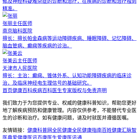
郁及神经科疑难杂症的诊断和治疗，在疾病的诊断和治疗独到
精准。
张丽
主任医师
南京脑科医院
擅长：
擅长帕金森病等运动障碍疾病、睡眠障碍、记忆障碍、
脑血管病、癫痫等疾病的诊治。
张美云
主任医师
天津市人民医院
擅长：
主治：癫痫、锥体外系、认知功能障碍疾病的临床诊
治，及临床神经电生理信号的基础研究。
首页
健康百科
疾病百科
医生专家
版权与免责声明
我们致力于为您提供专业、权威的健康科普知识，帮助您更好
地了解疾病预防和健康管理。内容仅供参考，不能替代专业医
生的诊断和治疗。如有健康问题，请及时就医并遵循医嘱。
友情链接：
健康科普网
全民健康
全民健康指南
百姓健康汇
脉智
医典
爱健康医讯
百康医生
爱康医讯通