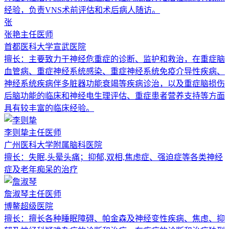
经验，负责VNS术前评估和术后病人随访。
张
张艳
主任医师
首都医科大学宣武医院
擅长：
主要致力于神经危重症的诊断、监护和救治，在重症脑
血管病、重症神经系统感染、重症神经系统免疫介导性疾病、
神经系统疾病伴多脏器功能衰竭等疾病诊治，以及重症脑损伤
后脑功能的临床和神经电生理评估、重症患者营养支持等方面
具有较丰富的临床经验。
李则挚
主任医师
广州医科大学附属脑科医院
擅长：
失眠,头晕头痛；抑郁,双相,焦虑症、强迫症等各类神经
症及老年痴呆的治疗
詹淑琴
主任医师
博鳌超级医院
擅长：
擅长各种睡眠障碍、帕金森及神经变性疾病、焦虑、抑