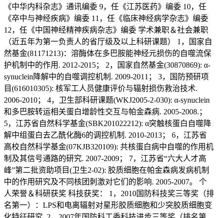
《中华内科杂志》通讯编委 9，任《江苏医药》编委 10，任
《卒中与神经疾病》编委 11，任《临床神经病学杂志》编委
12，任《中国神经精神疾病杂志》编委 学术兼职＆社会兼职
（近五年为第一负责人的省厅级及以上科研课题） 1，国家自
然基金(81171213)：溶酶体在多巴胺能神经元损伤的自噬流保
护机制中的作用. 2012-2015； 2，国家自然基金(30870869): α-
synuclein降解中的自噬调控机制. 2009-2011； 3，国防预研项
目(616010305): 核军工人员健康评价与辐射损伤救治技术.
2006-2010； 4，卫生部科研课题(WKJ2005-2-030): α-synuclein
和多巴胺转运相关蛋白增龄性交互与帕金森病. 2005-2008.；
5，江苏省自然科学基金(SBK201022212): α突触核蛋白自噬降
解中组蛋白去乙酰化酶6的调控机制. 2010-2013； 6，江苏省
高校自然科学基金(07KJB320109): 共核蛋白病中自噬的作用机
制及其信号通路的研究. 2007-2009； 7，江苏省“六大人才高
峰”第二批资助项目(卫生2-02): 胶质细胞在帕金森病发病机制
中的作用研究及不同核团刺激对它们的影响. 2005-2007。 个
人荣誉＆科研获奖 科技获奖： 1，2010国防科技奖三等奖（排
名第一）：LPS和电离辐射对星形胶质细胞和少突胶质细胞变
化特征研究. 2，2007年国防科工委科技进步三等奖（排名第