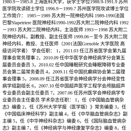
1980.9－1985.8 上海医科大学，获学士学位1988.9-1991.9 苏州
医学院攻读硕士学位 1996.9－1999.7 苏州医学院攻读博士学位
工作简介： 1985－1989 苏大附一院神经内科 1989-1990法国
巴黎Slapetriere 医院神经科1990-1992苏大附二院神经内科 1992
－1993 苏大附二院神经内科，主治医师 1993－1998 苏大附二
院神经内科，副教授、副主任医师 1999.06－至今 苏大附二院
神经内科，教授、主任医师（2001法国Grenoble 大学医院 高
级访问学者） 学会任职： 1，2011.03 任江苏省医学会第九届
理事会常务理事 2，2010.09 任中华医学会神经病学分会第五
届委员会委员 3，2010.02 任中国睡眠研究会睡眠障碍专业委
员会第二届常务委员 4，2009.11 任中国抗癫痫协会第二届理
事会理事 5，2008.09 任江苏省医学会神经病学分会神经变性
病学组副组长 6，2007.10 任中国超声医学工程学会颅脑超声
专业委员会副主任委员 7，2007.06 任苏州医学会神经病学专
业委员会主任委员 学术杂志任职： 1，任《中国脑血管病杂
志》编委 2，任《苏州大学学报（医学版）》常务编委 3，任
《中国临床神经科学》副主编 4，任《中华脑血管病杂志》副
主编 5，任《中华神经科杂志》编委 6，任《国际脑血管病杂
志》副主编 7，任《神经病学与神经康复学杂志》编委 8，任