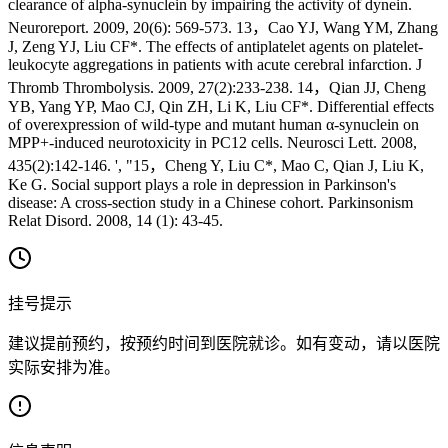
clearance of alpha-synuclein by impairing the activity of dynein.
Neuroreport. 2009, 20(6): 569-573. 13，Cao YJ, Wang YM, Zhang
J, Zeng YJ, Liu CF*. The effects of antiplatelet agents on platelet-
leukocyte aggregations in patients with acute cerebral infarction. J
Thromb Thrombolysis. 2009, 27(2):233-238. 14，Qian JJ, Cheng
YB, Yang YP, Mao CJ, Qin ZH, Li K, Liu CF*. Differential effects
of overexpression of wild-type and mutant human α-synuclein on
MPP+-induced neurotoxicity in PC12 cells. Neurosci Lett. 2008,
435(2):142-146. ', "15，Cheng Y, Liu C*, Mao C, Qian J, Liu K,
Ke G. Social support plays a role in depression in Parkinson's
disease: A cross-section study in a Chinese cohort. Parkinsonism
Relat Disord. 2008, 14 (1): 43-45.
挂号提示
建议提前预约，按预约时间到医院就诊。如有变动，请以医院
实际安排为准。