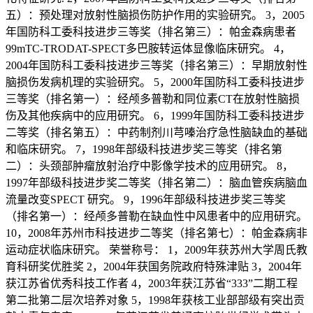
五）：预处理对放射性脑损伤防护作用的实验研究。 3，2005
年国防科工委科技进步三等奖（排名第三）：帕金森病患者
99mTC-TRODAT-SPECT多巴胺转运体显像临床研究。 4，
2004年国防科工委科技进步三等奖（排名第三）：早期放射性
脑损伤发病机理的实验研究。 5，2000年国防科工委科技进步
三等奖（排名第一）：经颅多普勒和同位素CT在放射性脑损
伤及其他疾病中的应用研究。 6，1999年国防科工委科技进步
二等奖（排名第五）：中药制剂川芎嗪治疗急性脑缺血的基础
和临床研究。 7，1998年部级科技进步奖三等奖（排名第
二）：头颈部肿瘤放射治疗中影像学技术的应用研究。 8，
1997年部级科技进步奖二等奖（排名第二）：脑血管疾病脑血
流量改变SPECT 研究。 9，1996年部级科技进步奖三等奖
（排名第一）：经颅多普勒在缺血性中风患者中的应用研究。
10，2008年苏州市科技进步二等奖（排名第七）：帕金森病非
运动症状临床研究。 荣誉称号： 1，2009年获苏州大学周氏教
育科研奖优胜奖 2，2004年获国务院政府特殊津贴 3，2004年
获江苏省优秀科技工作者 4，2003年获江苏省“333”二期工程
第二批第二层次培养对象 5，1998年获核工业部部级有突出贡