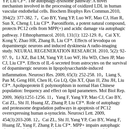
YP, Liu CF*. The autophagy-lysosome pathway: A novel
mechanism involved in the processing of oxidized LDL in human
vascular endothelial cells. Biochem Biophys Res Commun.2010,
394(2): 377-382. 7，Cao BY, Yang YP, Luo WF, Mao CJ, Han R,
Sun X, Cheng J, Liu CF*. Paeoniflorin, a potent natural compound,
protects PC12 cells from MPP(+) and acidic damage via autophagic
pathway. J Ethnopharmacol. 2010, 131(1): 122-129. 8，Cai XY,
Kong Y, Zhao HR, Zhang B, Liu CF*. Effects of levodopa on
dopaminergic neurons and induced dyskinesia A radio-imaging
study. NEURAL REGENERATION RESEARCH. 2010, 5(2): 92-
97. 9，Li XZ, Bai LM, Yang YP, Luo WF, Hu WD, Chen JP, Mao
CJ, Liu CF*. Effects of IL-6 secreted from astrocytes on the survival
of dopaminergic neurons in lipopolysaccharide-induced
inflammation. Neurosci Res. 2009, 65(3): 252-258. 10，Liang S,
Pan M, Geng HH, Chen H, Gu LQ, Qin XT, Qian JJ, Zhu JH, Liu
CF*. Apolipoprotein E polymorphism in normal Han Chinese
population: frequency and effect on lipid parameters. Mol Biol Rep.
2009, 36(6):1251-1256. 11，Yang F, Yang YP, Mao CJ, Cao BY,
Cai ZL, Shi JJ, Huang JZ, Zhang P, Liu CF*. Role of autophagy
and proteasome degradation pathways in apoptosis of PC12
overexpressing human α-synuclein. Neurosci Lett. 2009,
454(3):203-208. 12，Cai ZL, Shi JJ, Yang YP, Cao BY, Wang F,
Huang JZ, Yang F, Zhang P, Liu CF*. MPP+ impairs autophagic