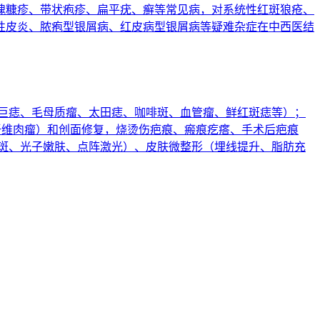
瑰糠疹、带状疱疹、扁平疣、癣等常见病，对系统性红斑狼疮、
性皮炎、脓疱型银屑病、红皮病型银屑病等疑难杂症在中西医结
与巨痣、毛母质瘤、太田痣、咖啡斑、血管瘤、鲜红斑痣等）；
肤纤维肉瘤）和创面修复，烧烫伤疤痕、瘢痕疙瘩、手术后疤痕
祛斑、光子嫩肤、点阵激光）、皮肤微整形（埋线提升、脂肪充