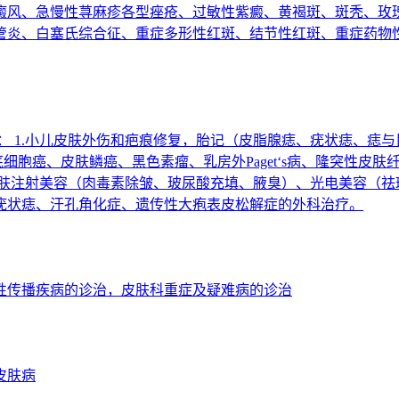
癜风、急慢性荨麻疹各型痤疮、过敏性紫癜、黄褐斑、斑秃、玫
管炎、白塞氏综合征、重症多形性红斑、结节性红斑、重症药物
： 1.小儿皮肤外伤和疤痕修复，胎记（皮脂腺痣、疣状痣、痣
细胞癌、皮肤鳞癌、黑色素瘤、乳房外Paget‘s病、隆突性皮
：皮肤注射美容（肉毒素除皱、玻尿酸充填、腋臭）、光电美容（
性疣状痣、汗孔角化症、遗传性大疱表皮松解症的外科治疗。
性传播疾病的诊治，皮肤科重症及疑难病的诊治
皮肤病