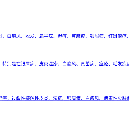
斑、白癜风、脱发、扁平疣、湿疹、荨麻疹、银屑病、红斑狼疮
，特别是在银屑病、皮炎湿疹、白癜风、真菌病、痤疮、毛发疾
足癣，过敏性接触性皮炎、湿疹、银屑病、白癜风、病毒性皮肤