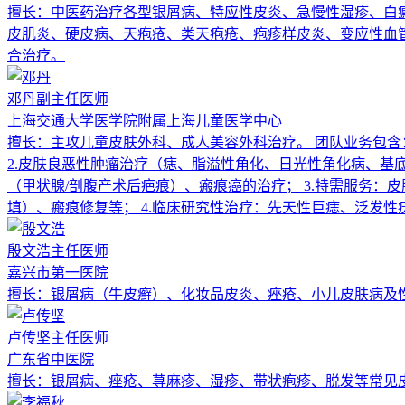
擅长：
中医药治疗各型银屑病、特应性皮炎、急慢性湿疹、白
皮肌炎、硬皮病、天疱疮、类天疱疮、疱疹样皮炎、变应性血
合治疗。
邓丹
副主任医师
上海交通大学医学院附属上海儿童医学中心
擅长：
主攻儿童皮肤外科、成人美容外科治疗。 团队业务包含
2.皮肤良恶性肿瘤治疗（痣、脂溢性角化、日光性角化病、基底
（甲状腺/剖腹产术后疤痕）、瘢痕癌的治疗； 3.特需服务
填）、瘢痕修复等； 4.临床研究性治疗：先天性巨痣、泛发
殷文浩
主任医师
嘉兴市第一医院
擅长：
银屑病（牛皮癣）、化妆品皮炎、痤疮、小儿皮肤病及
卢传坚
主任医师
广东省中医院
擅长：
银屑病、痤疮、荨麻疹、湿疹、带状疱疹、脱发等常见