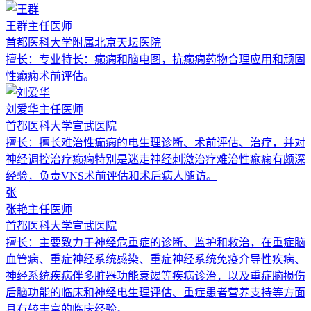
王群
主任医师
首都医科大学附属北京天坛医院
擅长：
专业特长：癫痫和脑电图，抗癫痫药物合理应用和顽固
性癫痫术前评估。
刘爱华
主任医师
首都医科大学宣武医院
擅长：
擅长难治性癫痫的电生理诊断、术前评估、治疗，并对
神经调控治疗癫痫特别是迷走神经刺激治疗难治性癫痫有颇深
经验，负责VNS术前评估和术后病人随访。
张
张艳
主任医师
首都医科大学宣武医院
擅长：
主要致力于神经危重症的诊断、监护和救治，在重症脑
血管病、重症神经系统感染、重症神经系统免疫介导性疾病、
神经系统疾病伴多脏器功能衰竭等疾病诊治，以及重症脑损伤
后脑功能的临床和神经电生理评估、重症患者营养支持等方面
具有较丰富的临床经验。