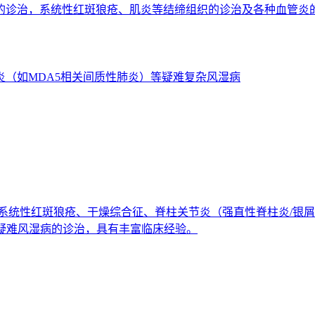
的诊治，系统性红斑狼疮、肌炎等结缔组织的诊治及各种血管炎
（如MDA5相关间质性肺炎）等疑难复杂风湿病
系统性红斑狼疮、干燥综合征、脊柱关节炎（强直性脊柱炎/银屑
和疑难风湿病的诊治，具有丰富临床经验。