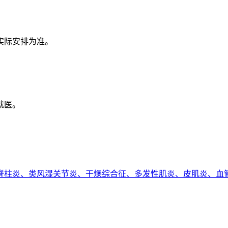
实际安排为准。
就医。
脊柱炎、类风湿关节炎、干燥综合征、多发性肌炎、皮肌炎、血