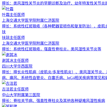
擅长：
类风湿性关节炎的早期诊断及治疗、幼年特发性关节炎
叶霜
主任医师
上海交通大学医学院附属仁济医院
擅长：
系统性红斑狼疮（各种靶器官损伤和复发防治），皮肌炎
扶
扶琼
主任医师
上海交通大学医学院附属仁济医院
擅长：
系统性红斑狼疮，强直性脊柱炎，类风湿性关节炎等
谢其冰
主任医师
四川大学华西医院
擅长：
擅长炎性肌病（皮肌炎/多发性肌炎）、类风湿关节炎、
病、痛风、系统性血管炎、白塞氏病、IgG4相关疾病等常见
古洁若
主任医师
中山大学附属第三医院
擅长：
脊柱关节病、强直性脊柱炎及其他各种疑难风湿性疾病