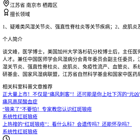
江苏省 南京市 栖霞区
擅长领域
1、疑难类风湿关节炎、强直性脊柱炎等关节疾病；2、皮肌炎
个人简介
谈文峰，医学博士，美国加州大学洛杉矶分校博士后，主任医师
人才。兼任中国医师学会风湿病分会青年委员会副主任委员，
湿关节炎、强直性脊柱炎、皮肌炎、免疫性流产、血管炎、系
研基金、国家风湿病联盟，江苏省自然科学基金和国家中医药局
相关科室科普文章推荐
正大量上市！不仅是“痛风刺客”！还可能是你上吐下泻的“元凶
痛风
高尿酸血症
“狼来了”不要怕！专家教您认识红斑狼疮
系统性红斑狼疮
上热搜的“红斑狼疮”：看什么科？会遗传吗？还能怀孕吗？
系统性红斑狼疮