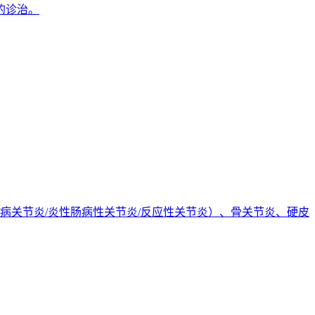
的诊治。
病关节炎/炎性肠病性关节炎/反应性关节炎）、骨关节炎、硬皮