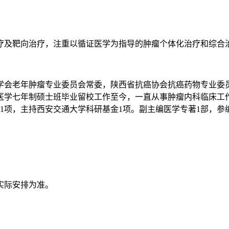
疗及靶向治疗，注重以循证医学为指导的肿瘤个体化治疗和综合
学会老年肿瘤专业委员会常委，陕西省抗癌协会抗癌药物专业委
床医学七年制硕士班毕业留校工作至今，一直从事肿瘤内科临床
项，主持西安交通大学科研基金1项。副主编医学专著1部，参编2
实际安排为准。