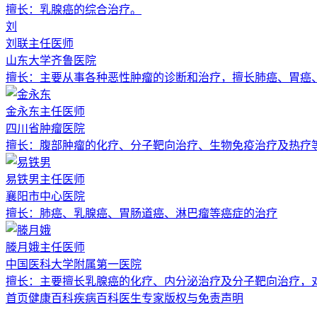
擅长：
乳腺癌的综合治疗。
刘
刘联
主任医师
山东大学齐鲁医院
擅长：
主要从事各种恶性肿瘤的诊断和治疗，擅长肺癌、胃癌
金永东
主任医师
四川省肿瘤医院
擅长：
腹部肿瘤的化疗、分子靶向治疗、生物免疫治疗及热疗
易铁男
主任医师
襄阳市中心医院
擅长：
肺癌、乳腺癌、胃肠道癌、淋巴瘤等癌症的治疗
滕月娥
主任医师
中国医科大学附属第一医院
擅长：
主要擅长乳腺癌的化疗、内分泌治疗及分子靶向治疗，
首页
健康百科
疾病百科
医生专家
版权与免责声明