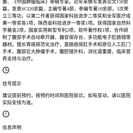
委、《中国肿瘤临床》审稿专家。近年来撰写发表论文150余
篇，发表SCI20余篇，主编专著4部，参编专著10余部，3次荣
立三等功，以第二作者获得国家科技进步二等奖和全军医疗成
果一等奖各1项，陕西省科技进步一等奖1项。获得国家自然科
学基金2项，国家实用新型专利2项，软件著作权1项，合作研
制了腹部手术自动牵开器、器官保存台、多功能电子肛肠镜等
器材。擅长胃癌规范化治疗，直肠癌保肛手术和原位人工肛门
手术，腹部巨大肿瘤手术，腹腔镜外科，消化道重建，临床营
养支持与治疗。
挂号提示
建议提前预约，按预约时间到医院就诊。如有变动，请以医院
实际安排为准。
信息声明