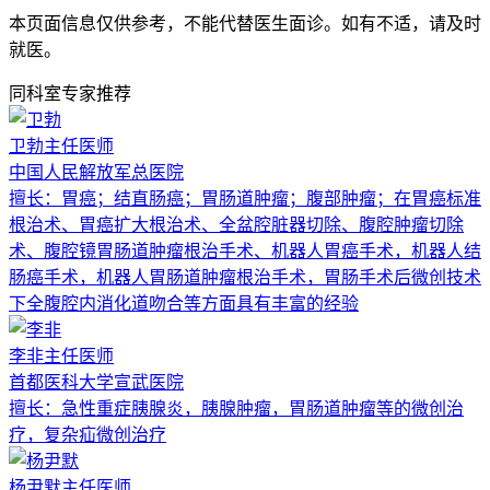
本页面信息仅供参考，不能代替医生面诊。如有不适，请及时
就医。
同科室专家推荐
卫勃
主任医师
中国人民解放军总医院
擅长：
胃癌；结直肠癌；胃肠道肿瘤；腹部肿瘤；在胃癌标准
根治术、胃癌扩大根治术、全盆腔脏器切除、腹腔肿瘤切除
术、腹腔镜胃肠道肿瘤根治手术、机器人胃癌手术，机器人结
肠癌手术，机器人胃肠道肿瘤根治手术，胃肠手术后微创技术
下全腹腔内消化道吻合等方面具有丰富的经验
李非
主任医师
首都医科大学宣武医院
擅长：
急性重症胰腺炎，胰腺肿瘤，胃肠道肿瘤等的微创治
疗，复杂疝微创治疗
杨尹默
主任医师