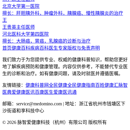
北京大学第一医院
擅长：
肝胆胰外科，肿瘤外科，胰腺癌、慢性胰腺炎的治疗
王
王贵英
主任医师
河北医科大学第四医院
擅长：
大肠癌，胃癌，乳腺癌的诊断与治疗
首页
健康百科
疾病百科
医生专家
版权与免责声明
我们致力于为您提供专业、权威的健康科普知识，帮助您更好
地了解疾病预防和健康管理。内容仅供参考，不能替代专业医
生的诊断和治疗。如有健康问题，请及时就医并遵循医嘱。
友情链接：
健康科普网
全民健康
全民健康指南
百姓健康汇
脉智
医典
爱健康医讯
百康医生
爱康医讯通
邮箱：service@medomino.com | 地址：浙江省杭州市钱塘区下
沙街道和享科技中心
©
2026
脉智爱健康科技（杭州）有限公司 版权所有