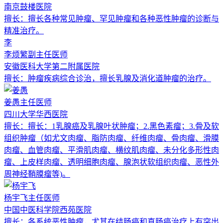
南京鼓楼医院
擅长：
擅长各种常见肿瘤、罕见肿瘤和各种恶性肿瘤的诊断与
精准治疗。
李
李烦繁
副主任医师
安徽医科大学第二附属医院
擅长：
肿瘤疾病综合诊治，擅长乳腺及消化道肿瘤的治疗。
姜愚
主任医师
四川大学华西医院
擅长：
擅长：1乳腺癌及乳腺叶状肿瘤；2.黑色素瘤；3.骨及软
组织肿瘤（如尤文肉瘤、脂防肉瘤、纤维肉瘤、骨肉瘤、滑膜
肉瘤、血管肉瘤、平滑肌肉瘤、横纹肌肉瘤、未分化多形性肉
瘤、上皮样肉瘤、透明细胞肉瘤、腺泡状软组织肉瘤、恶性外
周神经鞘膜瘤等)。
杨宇飞
主任医师
中国中医科学院西苑医院
擅长：
各系统恶性肿瘤，尤其在结肠癌和直肠癌治疗上有突出