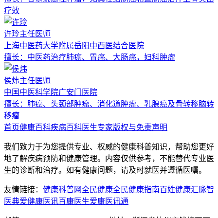
疗效
许玲
主任医师
上海中医药大学附属岳阳中西医结合医院
擅长：
中医药治疗肺癌、胃癌、大肠癌，妇科肿瘤
侯炜
主任医师
中国中医科学院广安门医院
擅长：
肺癌、头颈部肿瘤、消化道肿瘤、乳腺癌及骨转移脑转
移瘤
首页
健康百科
疾病百科
医生专家
版权与免责声明
我们致力于为您提供专业、权威的健康科普知识，帮助您更好
地了解疾病预防和健康管理。内容仅供参考，不能替代专业医
生的诊断和治疗。如有健康问题，请及时就医并遵循医嘱。
友情链接：
健康科普网
全民健康
全民健康指南
百姓健康汇
脉智
医典
爱健康医讯
百康医生
爱康医讯通