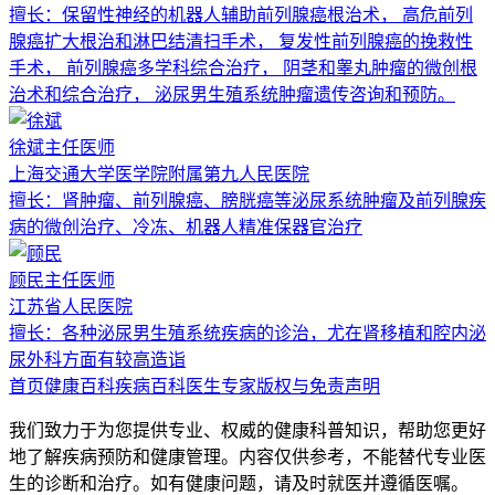
擅长：
保留性神经的机器人辅助前列腺癌根治术， 高危前列
腺癌扩大根治和淋巴结清扫手术， 复发性前列腺癌的挽救性
手术， 前列腺癌多学科综合治疗， 阴茎和睾丸肿瘤的微创根
治术和综合治疗， 泌尿男生殖系统肿瘤遗传咨询和预防。
徐斌
主任医师
上海交通大学医学院附属第九人民医院
擅长：
肾肿瘤、前列腺癌、膀胱癌等泌尿系统肿瘤及前列腺疾
病的微创治疗、冷冻、机器人精准保器官治疗
顾民
主任医师
江苏省人民医院
擅长：
各种泌尿男生殖系统疾病的诊治，尤在肾移植和腔内泌
尿外科方面有较高造诣
首页
健康百科
疾病百科
医生专家
版权与免责声明
我们致力于为您提供专业、权威的健康科普知识，帮助您更好
地了解疾病预防和健康管理。内容仅供参考，不能替代专业医
生的诊断和治疗。如有健康问题，请及时就医并遵循医嘱。