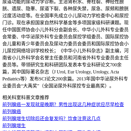
尿道功能的尿动力学诊断。主治肾积水、脊柱裂、神经性膀
胱、遗尿、隐睾、尿道下裂、各种尿失禁，尿急、尿频和膀胱
过度活动症等。在全国率先成立小儿尿动力学检查中心和尿控
门诊。现在承担国家自然科学基金等多项国家级科研课题。现
任中国医师协会小儿外科分会副会长、中华小儿外科专业委员
会常委、中华泌尿外科专业委员会尿控学组委员、国际尿控协
会儿童和青少年委员会及尿动力委员会委员和国际尿控协会小
儿尿控网络培训学校校长；《中华小儿外科杂志》副主编，河
南省小儿外科学会名誉主任委员和河南省外科专业委员会主任
委员等。带领研究生和科研团队发表本专业科研论文700余
篇，其中国际著名杂志（J Urol, Eur Urology, Urology, Acta
Pediatrics等）发布SCI论文200余篇。2013年国中华泌尿外科专
业委员会“大禹奖”（全国泌尿外科尿控专业最高奖）。
相关科室科普文章推荐
前列腺癌一发现就是晚期？男性出现这几种症状应尽早检查
前列腺癌
前列腺增生切除后还会复发吗？饮食注意这几点
前列腺增生