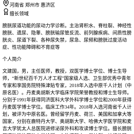
河南省 郑州市 惠济区
擅长领域
膀胱尿道功能的尿动力学诊断。主治肾积水、脊柱裂、神经性
膀胱、遗尿、隐睾、膀胱输尿管反流、前列腺疾病、间质性膀
胱炎、尿道下裂、各种尿失禁，尿急、尿频和膀胱过度活动
症、性功能障碍和不育症等
个人简介
文建国，男，主任医师，教授，双医学博士学位、博士生导
师，“新世纪百千万人才工程”国家级人选、卫生部优秀中青年
专家和享国务院特殊津贴专家，2018年入选中原千人计划（中
原名医）。丹麦奥胡斯大学临床学院荣誉教授和博士生导师。
分别于1991年获得同济医科大学外科学博士学位和2000年获得
丹麦医学博士学位。临床工作34年。2018年入选河南省千人计
划，被评为中原名医。曾经留学丹麦、荷兰、美国和加拿大等
国家，分别在鹿特丹大学、奥胡斯大学、哈佛大学医学院和麦
吉大学犹太人总医院进修泌尿外科和攻读博士学位。擅长膀胱