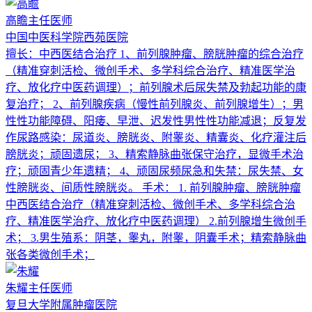
高瞻
主任医师
中国中医科学院西苑医院
擅长：
中西医结合治疗 1、前列腺肿瘤、膀胱肿瘤的综合治疗
（精准穿刺活检、微创手术、多学科综合治疗、精准医学治
疗、放化疗中医药调理）；前列腺术后尿失禁及勃起功能的康
复治疗； 2、前列腺疾病（慢性前列腺炎、前列腺增生）；男
性性功能障碍、阳痿、早泄、迟发性男性性功能减退；反复发
作尿路感染：尿道炎、膀胱炎、附睾炎、精囊炎、化疗灌注后
膀胱炎；顽固遗尿； 3、精索静脉曲张保守治疗，显微手术治
疗；顽固青少年遗精； 4、顽固尿频尿急和失禁：尿失禁、女
性膀胱炎、间质性膀胱炎。 手术： 1. 前列腺肿瘤、膀胱肿瘤
中西医结合治疗（精准穿刺活检、微创手术、多学科综合治
疗、精准医学治疗、放化疗中医药调理） 2.前列腺增生微创手
术； 3.男生殖系：阴茎，睾丸，附睾，阴囊手术；精索静脉曲
张各类微创手术；
朱耀
主任医师
复旦大学附属肿瘤医院