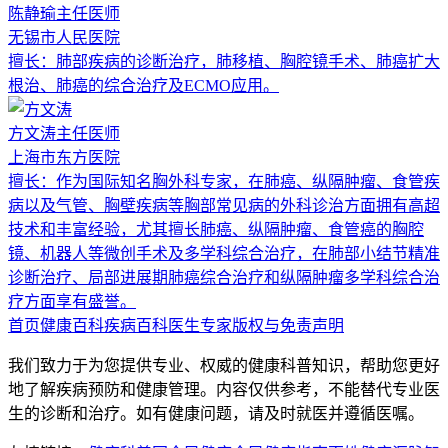
陈静瑜
主任医师
无锡市人民医院
擅长：
肺部疾病的诊断治疗，肺移植、胸腔镜手术、肺癌扩大
根治、肺癌的综合治疗及ECMO应用。
方文涛
主任医师
上海市东方医院
擅长：
作为国际知名胸外科专家，在肺癌、纵隔肿瘤、食管疾
病以及气管、胸壁疾病等胸部常见病的外科诊治方面拥有高超
技术和丰富经验，尤其擅长肺癌、纵隔肿瘤、食管癌的胸腔
镜、机器人等微创手术及多学科综合治疗，在肺部小结节精准
诊断治疗、局部进展期肺癌综合治疗和纵隔肿瘤多学科综合治
疗方面享有盛誉。
首页
健康百科
疾病百科
医生专家
版权与免责声明
我们致力于为您提供专业、权威的健康科普知识，帮助您更好
地了解疾病预防和健康管理。内容仅供参考，不能替代专业医
生的诊断和治疗。如有健康问题，请及时就医并遵循医嘱。