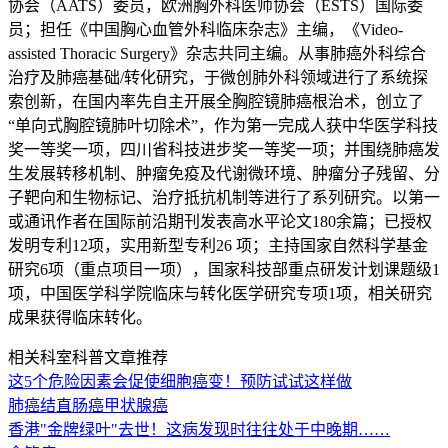
协会（AATS）委员，欧洲胸外科医师协会（ESTS）国际委
员；担任《中国胸心血管外科临床杂志》主编，《Video-
assisted Thoracic Surgery》杂志共同主编。从事肺癌外科综合
治疗及肺癌基础/转化研究，于微创肺外科领域进行了系统探
索创新，在国内率先自主开展全胸腔镜肺癌根治术，创立了
“单向式胸腔镜肺叶切除术”，作为第一完成人获中华医学科技
奖一等奖一项，四川省科技进步奖一等奖一项；并围绕肺癌发
生发展转移机制、肿瘤免疫及代谢微环境、肿瘤分子残留、分
子靶向和生物标记、治疗抵抗机制等进行了系列研究。以第一
或通讯作者在国际前沿期刊发表高水平论文180余篇；已授权
发明专利12项，实用新型专利26 项；主持国家自然科学基金
研究6项（重点项目一项），国家科技部重点研发计划课题级1
项，中国医学科学院临床与转化医学研究专项1项，相关研究
成果获得临床转化。
相关科室科普文章推荐
这5个危险因素会促使细胞癌变！预防试试这样做
肺癌
结直肠癌
甲状腺癌
香港"金牌绿叶"去世！这病发现时往往处于中晚期……