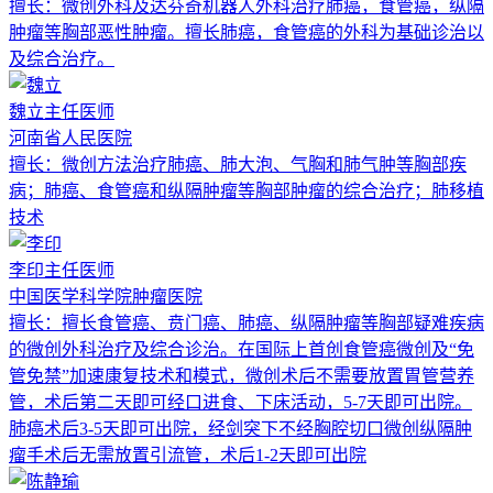
擅长：
微创外科及达芬奇机器人外科治疗肺癌，食管癌，纵隔
肿瘤等胸部恶性肿瘤。擅长肺癌，食管癌的外科为基础诊治以
及综合治疗。
魏立
主任医师
河南省人民医院
擅长：
微创方法治疗肺癌、肺大泡、气胸和肺气肿等胸部疾
病；肺癌、食管癌和纵隔肿瘤等胸部肿瘤的综合治疗；肺移植
技术
李印
主任医师
中国医学科学院肿瘤医院
擅长：
擅长食管癌、贲门癌、肺癌、纵隔肿瘤等胸部疑难疾病
的微创外科治疗及综合诊治。在国际上首创食管癌微创及“免
管免禁”加速康复技术和模式，微创术后不需要放置胃管营养
管，术后第二天即可经口进食、下床活动，5-7天即可出院。
肺癌术后3-5天即可出院，经剑突下不经胸腔切口微创纵隔肿
瘤手术后无需放置引流管，术后1-2天即可出院