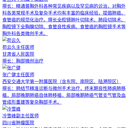
擅长：
精通普胸外科各种常见疾病以及罕见病的诊治，对胸外
科各类常规手术及复杂手术均有丰富的临床经验，提倡肺癌、
食管癌的规范化治疗。擅长全腔镜肺叶切除术、肺段切除术、
胸腔镜下全胸腺切除、食管良性疾病、食管癌的胸腔镜手术等
胸外科各类微创手术。
苟云久
主任医师
甘肃省人民医院
擅长：
胸部微创治疗
张广健
主任医师
西安交通大学第一附属医院（含东院、南院区、陆港院区）
擅长：
肺结节精准诊断与微创手术治疗，终末期良性肺病肺移
植，局部晚期肺癌自体肺移植，局部晚期肺癌气管支气管及血
管成形重建等复杂胸部手术。
冷雪峰
副主任医师
四川省肿瘤医院