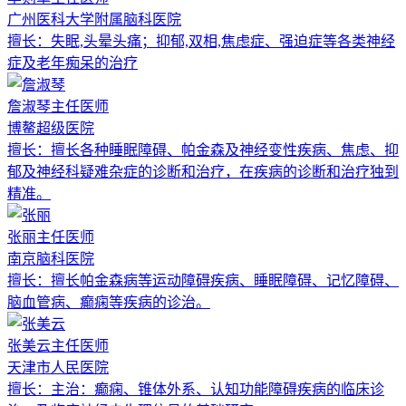
广州医科大学附属脑科医院
擅长：
失眠,头晕头痛；抑郁,双相,焦虑症、强迫症等各类神经
症及老年痴呆的治疗
詹淑琴
主任医师
博鳌超级医院
擅长：
擅长各种睡眠障碍、帕金森及神经变性疾病、焦虑、抑
郁及神经科疑难杂症的诊断和治疗，在疾病的诊断和治疗独到
精准。
张丽
主任医师
南京脑科医院
擅长：
擅长帕金森病等运动障碍疾病、睡眠障碍、记忆障碍、
脑血管病、癫痫等疾病的诊治。
张美云
主任医师
天津市人民医院
擅长：
主治：癫痫、锥体外系、认知功能障碍疾病的临床诊