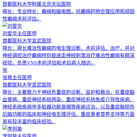
首都医科大学附属北京天坛医院
擅长：
专业特长：癫痫和脑电图，抗癫痫药物合理应用和顽固
性癫痫术前评估。
刘爱华
主任医师
首都医科大学宣武医院
擅长：
擅长难治性癫痫的电生理诊断、术前评估、治疗，并对
神经调控治疗癫痫特别是迷走神经刺激治疗难治性癫痫有颇深
经验，负责VNS术前评估和术后病人随访。
张
张艳
主任医师
首都医科大学宣武医院
擅长：
主要致力于神经危重症的诊断、监护和救治，在重症脑
血管病、重症神经系统感染、重症神经系统免疫介导性疾病、
神经系统疾病伴多脏器功能衰竭等疾病诊治，以及重症脑损伤
后脑功能的临床和神经电生理评估、重症患者营养支持等方面
具有较丰富的临床经验。
李则挚
主任医师