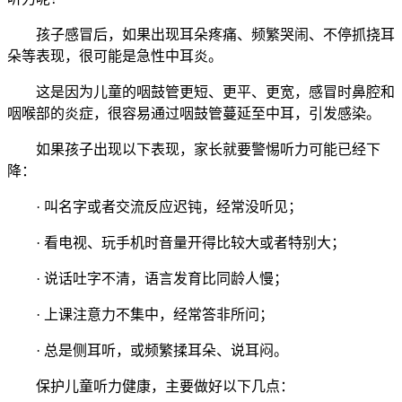
孩子感冒后，如果出现耳朵疼痛、频繁哭闹、不停抓挠耳
朵等表现，很可能是急性中耳炎。
这是因为儿童的咽鼓管更短、更平、更宽，感冒时鼻腔和
咽喉部的炎症，很容易通过咽鼓管蔓延至中耳，引发感染。
如果孩子出现以下表现，家长就要警惕听力可能已经下
降：
· 叫名字或者交流反应迟钝，经常没听见；
· 看电视、玩手机时音量开得比较大或者特别大；
· 说话吐字不清，语言发育比同龄人慢；
· 上课注意力不集中，经常答非所问；
· 总是侧耳听，或频繁揉耳朵、说耳闷。
保护儿童听力健康，主要做好以下几点：