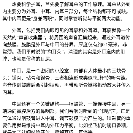
想要科学护耳，首先要了解耳朵的工作原理。耳朵从外到
内主要分为外耳、中耳、内耳三部分，每个结构都不可或缺。
其中内耳更是“身兼两职”，同时掌管听觉与平衡两大功能。
外耳，包括我们肉眼可见的耳廓和外耳道。耳廓就像一个
天然的“声音收集器”，将周围的声音汇集起来，通过外耳道传
向鼓膜。鼓膜是外耳与中耳的分界，厚度仅有约0.1毫米，非
常薄。我们平时说的“掏耳朵”，清理的其实是外耳道内的耵
聍，也就是俗称的耳屎。
中耳，是一个密闭的小腔室，内部有人体最小的三块骨
头：锤骨、砧骨和镫骨，三者相连形成类似“杠杆”的听骨链。
声音传到鼓膜后会引起振动，再带动听骨链将振动放大并传入
内耳。
中耳还有一个关键结构——咽鼓管，一端连接中耳，另一
端通向鼻腔后方的鼻咽部。我们吞咽时听到的“咔哒”声，正是
气体通过咽鼓管进入中耳、调节鼓膜压力产生的。咽鼓管的重
要作用就是维持中耳内外压力平衡，比如坐飞机时嚼口香糖，
就是为了让咽鼓管开放，缓解耳闷、耳痛等。