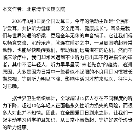
本文作者：北京清华长庚医院
2026年3月3日是全国爱耳日，今年的活动主题是“全民科
学爱耳，共护听力健康——安全用耳、健康成长”。耳朵是我
们与世界沟通的桥梁，更是全年无休的声音捕手。它让我们得
以畅意交谈、沉醉乐声，就连在睡梦之中，一旦周围响起异常
动静，也能尽快唤醒我们，帮助我们远离潜在的危机。然而在
临床诊疗中，我们却常常遇到不少听力已出现不可逆损伤的患
者，其中不乏年轻人，听力早早呈现“未老先衰”的趋势。追溯
原因，大多是因为日常中一些看似不起眼的不良用耳习惯被长
期忽视，等到听力明显下降、影响生活时才前来就医，往往为
时已晚。
据世界卫生组织统计，全球超过15亿人存在不同程度的听
力下降，超过10亿年轻人正面临永久性听力损失的风险，而很
多人对此并不知情。因此，在全国爱耳日到来之际，让我们一
起主动学习科学护耳知识，从日常小事做起，守护好这份珍贵
的听力健康。