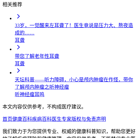
相关推荐
33岁，一觉醒来左耳聋了！医生竟说是压力大、熬夜造
成的……
耳聋
带您了解老年性耳聋
耳聋
天坛科普——听力障碍，小心是颅内肿瘤在作怪，带你
了解颅内肿瘤之听神经瘤
听神经瘤
耳鸣
本文内容仅供参考，不构成医疗建议。
首页
健康百科
疾病百科
医生专家
版权与免责声明
我们致力于为您提供专业、权威的健康科普知识，帮助您更好