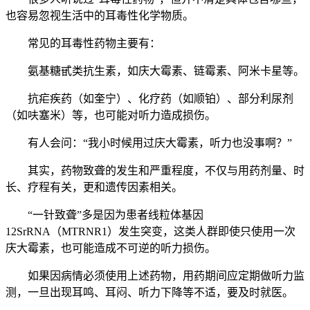
也容易忽视生活中的耳毒性化学物质。
常见的耳毒性药物主要有：
氨基糖甙类抗生素，如庆大霉素、链霉素、阿米卡星等。
抗疟疾药（如奎宁）、化疗药（如顺铂）、部分利尿剂
（如呋塞米）等，也可能对听力造成损伤。
有人会问：“我小时候用过庆大霉素，听力也没事啊？”
其实，药物致聋的发生和严重程度，不仅与用药剂量、时
长、疗程有关，更和遗传因素相关。
“一针致聋”多是因为患者线粒体基因
12SrRNA（MTRNR1）发生突变，这类人群即使只使用一次
庆大霉素，也可能造成不可逆的听力损伤。
如果因病情必须使用上述药物，用药期间应定期做听力监
测，一旦出现耳鸣、耳闷、听力下降等不适，要及时就医。