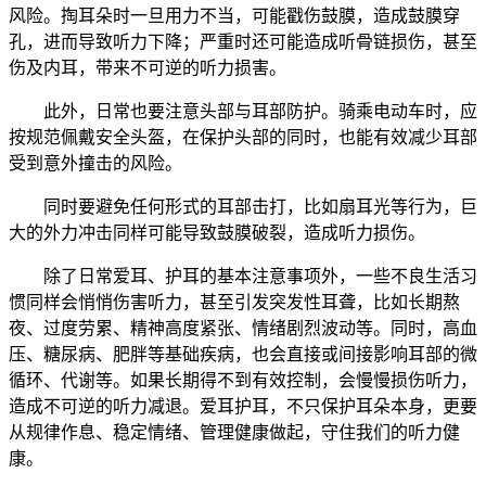
风险。掏耳朵时一旦用力不当，可能戳伤鼓膜，造成鼓膜穿
孔，进而导致听力下降；严重时还可能造成听骨链损伤，甚至
伤及内耳，带来不可逆的听力损害。
此外，日常也要注意头部与耳部防护。骑乘电动车时，应
按规范佩戴安全头盔，在保护头部的同时，也能有效减少耳部
受到意外撞击的风险。
同时要避免任何形式的耳部击打，比如扇耳光等行为，巨
大的外力冲击同样可能导致鼓膜破裂，造成听力损伤。
除了日常爱耳、护耳的基本注意事项外，一些不良生活习
惯同样会悄悄伤害听力，甚至引发突发性耳聋，比如长期熬
夜、过度劳累、精神高度紧张、情绪剧烈波动等。同时，高血
压、糖尿病、肥胖等基础疾病，也会直接或间接影响耳部的微
循环、代谢等。如果长期得不到有效控制，会慢慢损伤听力，
造成不可逆的听力减退。爱耳护耳，不只保护耳朵本身，更要
从规律作息、稳定情绪、管理健康做起，守住我们的听力健
康。