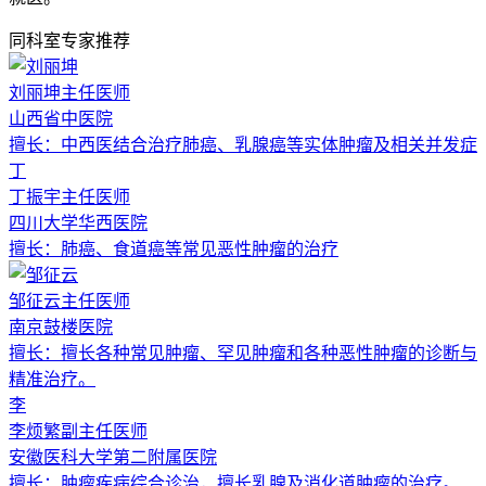
同科室专家推荐
刘丽坤
主任医师
山西省中医院
擅长：
中西医结合治疗肺癌、乳腺癌等实体肿瘤及相关并发症
丁
丁振宇
主任医师
四川大学华西医院
擅长：
肺癌、食道癌等常见恶性肿瘤的治疗
邹征云
主任医师
南京鼓楼医院
擅长：
擅长各种常见肿瘤、罕见肿瘤和各种恶性肿瘤的诊断与
精准治疗。
李
李烦繁
副主任医师
安徽医科大学第二附属医院
擅长：
肿瘤疾病综合诊治，擅长乳腺及消化道肿瘤的治疗。