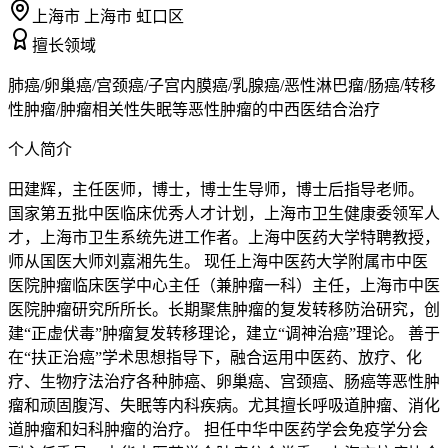
上海市 上海市 虹口区
擅长领域
肺癌/卵巢癌/宫颈癌/子宫内膜癌/乳腺癌/恶性淋巴瘤/肠癌/转移
性肿瘤/肿瘤相关性失眠等恶性肿瘤的中西医结合治疗
个人简介
田建辉，主任医师，博士，博士生导师，博士后指导老师。
国家第五批中医临床优秀人才计划，上海市卫生健康委领军人
才，上海市卫生系统先进工作者。上海中医药大学特聘教授，
师从国医大师刘嘉湘先生。 现任上海中医药大学附属市中医
医院肿瘤临床医学中心主任（兼肿瘤一科）主任，上海市中医
医院肿瘤研究所所长。长期聚焦肿瘤的复发转移防治研究，创
建“正虚伏毒”肿瘤复发转移理论，建立“调神治癌”理论。 善于
在“扶正治癌”学术思想指导下，融合运用中医药、放疗、化
疗、生物疗法治疗各种肺癌、卵巢癌、宫颈癌、肠癌等恶性肿
瘤和顽固腹泻、失眠等内科疾病。尤其擅长呼吸道肿瘤、消化
道肿瘤和妇科肿瘤的治疗。 担任中华中医药学会免疫学分会