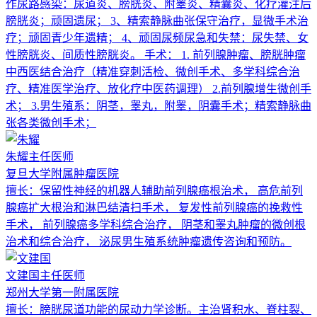
作尿路感染：尿道炎、膀胱炎、附睾炎、精囊炎、化疗灌注后
膀胱炎；顽固遗尿； 3、精索静脉曲张保守治疗，显微手术治
疗；顽固青少年遗精； 4、顽固尿频尿急和失禁：尿失禁、女
性膀胱炎、间质性膀胱炎。 手术： 1. 前列腺肿瘤、膀胱肿瘤
中西医结合治疗（精准穿刺活检、微创手术、多学科综合治
疗、精准医学治疗、放化疗中医药调理） 2.前列腺增生微创手
术； 3.男生殖系：阴茎，睾丸，附睾，阴囊手术；精索静脉曲
张各类微创手术；
朱耀
主任医师
复旦大学附属肿瘤医院
擅长：
保留性神经的机器人辅助前列腺癌根治术， 高危前列
腺癌扩大根治和淋巴结清扫手术， 复发性前列腺癌的挽救性
手术， 前列腺癌多学科综合治疗， 阴茎和睾丸肿瘤的微创根
治术和综合治疗， 泌尿男生殖系统肿瘤遗传咨询和预防。
文建国
主任医师
郑州大学第一附属医院
擅长：
膀胱尿道功能的尿动力学诊断。主治肾积水、脊柱裂、