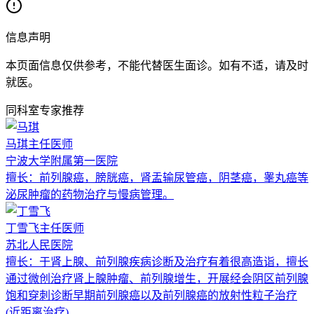
信息声明
本页面信息仅供参考，不能代替医生面诊。如有不适，请及时
就医。
同科室专家推荐
马琪
主任医师
宁波大学附属第一医院
擅长：
前列腺癌，膀胱癌，肾盂输尿管癌，阴茎癌，睾丸癌等
泌尿肿瘤的药物治疗与慢病管理。
丁雪飞
主任医师
苏北人民医院
擅长：
于肾上腺、前列腺疾病诊断及治疗有着很高造诣，擅长
通过微创治疗肾上腺肿瘤、前列腺增生，开展经会阴区前列腺
饱和穿刺诊断早期前列腺癌以及前列腺癌的放射性粒子治疗
(近距离治疗)