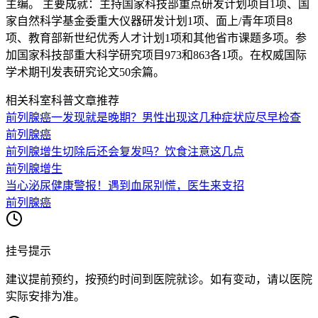
主编。 主要成就：主持国家科技部重点研发计划项目1项、国
家自然科学基金委重大仪器研发计划1项、面上/青年项目8
项、教育部新世纪优秀人才计划1项和其他省市课题多项。参
加国家科技部重大科学研究项目973和863各1项。在权威国际
学术期刊发表研究论文50余篇。
相关科室科普文章推荐
前列腺癌一发现就是晚期？男性出现这几种症状应尽早检查
前列腺癌
前列腺增生切除后还会复发吗？饮食注意这几点
前列腺增生
当心泌尿健康警报！遇到血尿别慌，医生来支招
前列腺癌
挂号提示
建议提前预约，按预约时间到医院就诊。如有变动，请以医院
实际安排为准。