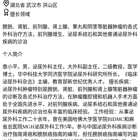
湖北省 武汉市 洪山区
擅长领域
膀胱、肾脏、前列腺、肾上腺、睾丸和阴茎等脏器肿瘤的各式
外科治疗方法，前列腺增生、泌尿系结石和其他普通泌尿外科
疾病的诊治
个人简介
章小平，男，泌尿外科主任，大外科副主任，二级教授，医学
博士。华中科技大学同济医学院泌尿外科研究所所长，《临床
泌尿外科杂志》主编，教育部新世纪优秀人才。 擅长疾病：
泌尿外科肿瘤特别是膀胱、肾脏、前列腺和肾上腺等脏器肿瘤
的诊断及各式外科治疗方法，在肿瘤腹腔镜和机器人手术方面
处于全国先进水平，对前列腺疾病、泌尿系结石和其他普通泌
尿外科疾病的诊治也有丰富的临床经验。 工作经验：从事泌
尿外科工作二十余年，曾在美国哈佛大学医学院BIDMC和麻
省总医院MGH泌尿外科工作5年。参与中国泌尿外科疾病诊断
治疗指南肾癌和膀胱癌指南的编写，担任膀胱癌指南编写的副