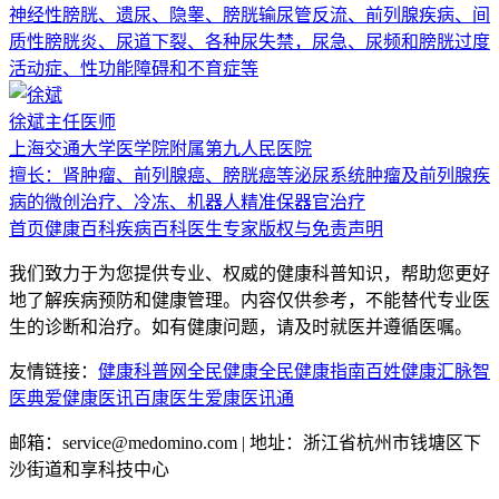
神经性膀胱、遗尿、隐睾、膀胱输尿管反流、前列腺疾病、间
质性膀胱炎、尿道下裂、各种尿失禁，尿急、尿频和膀胱过度
活动症、性功能障碍和不育症等
徐斌
主任医师
上海交通大学医学院附属第九人民医院
擅长：
肾肿瘤、前列腺癌、膀胱癌等泌尿系统肿瘤及前列腺疾
病的微创治疗、冷冻、机器人精准保器官治疗
首页
健康百科
疾病百科
医生专家
版权与免责声明
我们致力于为您提供专业、权威的健康科普知识，帮助您更好
地了解疾病预防和健康管理。内容仅供参考，不能替代专业医
生的诊断和治疗。如有健康问题，请及时就医并遵循医嘱。
友情链接：
健康科普网
全民健康
全民健康指南
百姓健康汇
脉智
医典
爱健康医讯
百康医生
爱康医讯通
邮箱：service@medomino.com | 地址：浙江省杭州市钱塘区下
沙街道和享科技中心