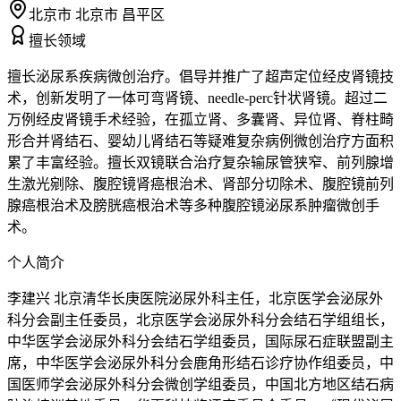
北京市 北京市 昌平区
擅长领域
擅长泌尿系疾病微创治疗。倡导并推广了超声定位经皮肾镜技
术，创新发明了一体可弯肾镜、needle-perc针状肾镜。超过二
万例经皮肾镜手术经验，在孤立肾、多囊肾、异位肾、脊柱畸
形合并肾结石、婴幼儿肾结石等疑难复杂病例微创治疗方面积
累了丰富经验。擅长双镜联合治疗复杂输尿管狭窄、前列腺增
生激光剜除、腹腔镜肾癌根治术、肾部分切除术、腹腔镜前列
腺癌根治术及膀胱癌根治术等多种腹腔镜泌尿系肿瘤微创手
术。
个人简介
李建兴 北京清华长庚医院泌尿外科主任，北京医学会泌尿外
科分会副主任委员，北京医学会泌尿外科分会结石学组组长，
中华医学会泌尿外科分会结石学组委员，国际尿石症联盟副主
席，中华医学会泌尿外科分会鹿角形结石诊疗协作组委员，中
国医师学会泌尿外科分会微创学组委员，中国北方地区结石病