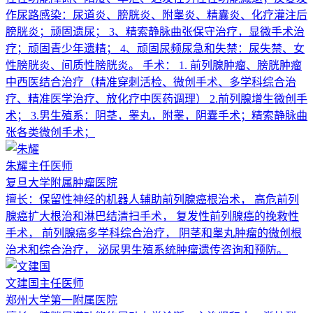
作尿路感染：尿道炎、膀胱炎、附睾炎、精囊炎、化疗灌注后
膀胱炎；顽固遗尿； 3、精索静脉曲张保守治疗，显微手术治
疗；顽固青少年遗精； 4、顽固尿频尿急和失禁：尿失禁、女
性膀胱炎、间质性膀胱炎。 手术： 1. 前列腺肿瘤、膀胱肿瘤
中西医结合治疗（精准穿刺活检、微创手术、多学科综合治
疗、精准医学治疗、放化疗中医药调理） 2.前列腺增生微创手
术； 3.男生殖系：阴茎，睾丸，附睾，阴囊手术；精索静脉曲
张各类微创手术；
朱耀
主任医师
复旦大学附属肿瘤医院
擅长：
保留性神经的机器人辅助前列腺癌根治术， 高危前列
腺癌扩大根治和淋巴结清扫手术， 复发性前列腺癌的挽救性
手术， 前列腺癌多学科综合治疗， 阴茎和睾丸肿瘤的微创根
治术和综合治疗， 泌尿男生殖系统肿瘤遗传咨询和预防。
文建国
主任医师
郑州大学第一附属医院