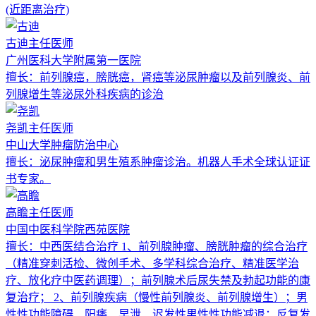
(近距离治疗)
古迪
主任医师
广州医科大学附属第一医院
擅长：
前列腺癌，膀胱癌，肾癌等泌尿肿瘤以及前列腺炎、前
列腺增生等泌尿外科疾病的诊治
尧凯
主任医师
中山大学肿瘤防治中心
擅长：
泌尿肿瘤和男生殖系肿瘤诊治。机器人手术全球认证证
书专家。
高瞻
主任医师
中国中医科学院西苑医院
擅长：
中西医结合治疗 1、前列腺肿瘤、膀胱肿瘤的综合治疗
（精准穿刺活检、微创手术、多学科综合治疗、精准医学治
疗、放化疗中医药调理）；前列腺术后尿失禁及勃起功能的康
复治疗； 2、前列腺疾病（慢性前列腺炎、前列腺增生）；男
性性功能障碍、阳痿、早泄、迟发性男性性功能减退；反复发