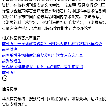
资助，在核心期刊发表论文70余篇，《B超引导经皮肾镜气压
弹道联合超声碎石治疗无积水肾结石》为中国科学技术信息研
究所2012颁布中国百篇最具影响国内学术论文。 参与编写了
《泌尿外科手术学》，《微创泌尿外科手术学》，《泌尿系结
石临床治疗学》,《鹿角形结石诊疗指南》等多部论著。
相关科室科普文章推荐
前列腺癌一发现就是晚期？男性出现这几种症状应尽早检查
前列腺癌
前列腺增生切除后还会复发吗？饮食注意这几点
前列腺增生
当心泌尿健康警报！遇到血尿别慌，医生来支招
前列腺癌
挂号提示
建议提前预约，按预约时间到医院就诊。如有变动，请以医院
实际安排为准。