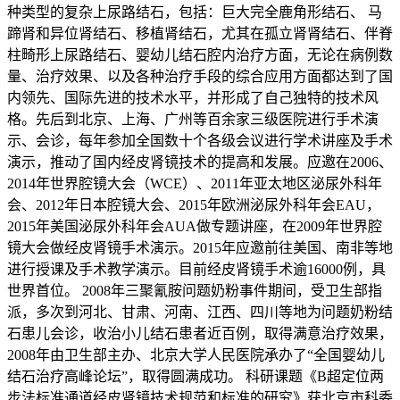
种类型的复杂上尿路结石，包括：巨大完全鹿角形结石、 马
蹄肾和异位肾结石、移植肾结石，尤其在孤立肾肾结石、伴脊
柱畸形上尿路结石、婴幼儿结石腔内治疗方面，无论在病例数
量、治疗效果、以及各种治疗手段的综合应用方面都达到了国
内领先、国际先进的技术水平，并形成了自己独特的技术风
格。先后到北京、上海、广州等百余家三级医院进行手术演
示、会诊，每年参加全国数十个各级会议进行学术讲座及手术
演示，推动了国内经皮肾镜技术的提高和发展。应邀在2006、
2014年世界腔镜大会（WCE）、2011年亚太地区泌尿外科年
会、2012年日本腔镜大会、2015年欧洲泌尿外科年会EAU，
2015年美国泌尿外科年会AUA做专题讲座，在2009年世界腔
镜大会做经皮肾镜手术演示。2015年应邀前往美国、南非等地
进行授课及手术教学演示。目前经皮肾镜手术逾16000例，具
世界首位。 2008年三聚氰胺问题奶粉事件期间，受卫生部指
派，多次到河北、甘肃、河南、江西、四川等地为问题奶粉结
石患儿会诊，收治小儿结石患者近百例，取得满意治疗效果，
2008年由卫生部主办、北京大学人民医院承办了“全国婴幼儿
结石治疗高峰论坛”，取得圆满成功。 科研课题《B超定位两
步法标准通道经皮肾镜技术规范和标准的研究》获北京市科委