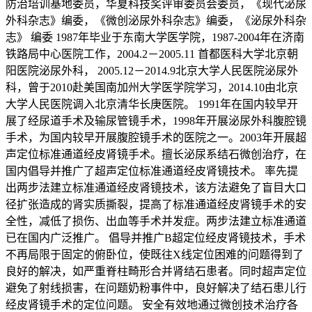
防治培训基地委员，华夏科技奖评审委员会委员，《现代泌尿
外科杂志》编委，《微创泌尿外科杂志》编委，《泌尿外科杂
志》 编委 1987年毕业于东南大学医学院，1987-2004年在济南
铁路局中心医院工作，2004.2－2005.11 首都医科大学北京朝
阳医院泌尿外科， 2005.12－2014.9北京大学人民医院泌尿外
科，曾于2010赴美国南加州大学医学院学习，2014.10由北京
大学人民医院调入北京清华长庚医院。 1991年在国内较早开
展了经尿道手术及输尿管镜手术，1998年开展泌尿外科腹腔镜
手术，为国内较早开展腹腔镜手术的医院之一。2003年开展超
声定位标准通道经皮肾镜手术。擅长泌尿系结石微创治疗，在
国内倡导并推广了超声定位标准通道经皮肾镜技术。 率先提
出两步法建立标准通道经皮肾镜技术，该方法避免了盲目大口
径扩张造成的肾实质撕裂，提高了标准通道经皮肾镜手术的安
全性，减低了损伤、出血等手术并发症。两步法建立标准通道
已在国内广泛推广。 倡导并推广B超定位经皮肾镜技术，手术
不再局限于固定的俯卧位，使既往X线定位困难的问题得到了
良好的解决，如严重脊柱畸形合并肾结石患者。同时超声定位
避免了射线损害，在问题奶粉事件中，良好解决了结石患儿行
经皮肾镜手术的定位问题。 安全有效地通过微创技术治疗各