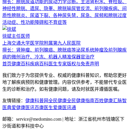
擅长：
膀胱尿道功能的尿动力学诊断。主治肾积水、脊柱裂、
神经性膀胱、遗尿、隐睾、膀胱输尿管反流、前列腺疾病、间
质性膀胱炎、尿道下裂、各种尿失禁，尿急、尿频和膀胱过度
活动症、性功能障碍和不育症等
徐斌
主任医师
上海交通大学医学院附属第九人民医院
擅长：
肾肿瘤、前列腺癌、膀胱癌等泌尿系统肿瘤及前列腺疾
病的微创治疗、冷冻、机器人精准保器官治疗
首页
健康百科
疾病百科
医生专家
版权与免责声明
我们致力于为您提供专业、权威的健康科普知识，帮助您更好
地了解疾病预防和健康管理。内容仅供参考，不能替代专业医
生的诊断和治疗。如有健康问题，请及时就医并遵循医嘱。
友情链接：
健康科普网
全民健康
全民健康指南
百姓健康汇
脉智
医典
爱健康医讯
百康医生
爱康医讯通
邮箱：service@medomino.com | 地址：浙江省杭州市钱塘区下
沙街道和享科技中心