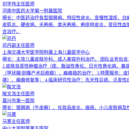
刘学伟
主任医师
河南中医药大学第一附属医院
擅长：
中医药治疗各型银屑病、特应性皮炎、急慢性湿疹、白
皮肌炎、硬皮病、天疱疮、类天疱疮、疱疹样皮炎、变应性血
合治疗。
邓丹
副主任医师
上海交通大学医学院附属上海儿童医学中心
擅长：
主攻儿童皮肤外科、成人美容外科治疗。 团队业务包含
2.皮肤良恶性肿瘤治疗（痣、脂溢性角化、日光性角化病、基底
（甲状腺/剖腹产术后疤痕）、瘢痕癌的治疗； 3.特需服务
填）、瘢痕修复等； 4.临床研究性治疗：先天性巨痣、泛发
殷文浩
主任医师
嘉兴市第一医院
擅长：
银屑病（牛皮癣）、化妆品皮炎、痤疮、小儿皮肤病及
马寒
主任医师
中山大学附属第五医院