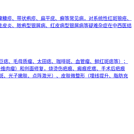
瑰糠疹、带状疱疹、扁平疣、癣等常见病，对系统性红斑狼疮、
性皮炎、脓疱型银屑病、红皮病型银屑病等疑难杂症在中西医结
与巨痣、毛母质瘤、太田痣、咖啡斑、血管瘤、鲜红斑痣等）；
肤纤维肉瘤）和创面修复，烧烫伤疤痕、瘢痕疙瘩、手术后疤痕
祛斑、光子嫩肤、点阵激光）、皮肤微整形（埋线提升、脂肪充