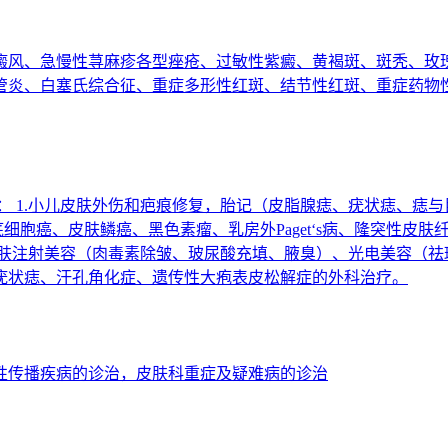
癜风、急慢性荨麻疹各型痤疮、过敏性紫癜、黄褐斑、斑秃、玫
管炎、白塞氏综合征、重症多形性红斑、结节性红斑、重症药物
： 1.小儿皮肤外伤和疤痕修复，胎记（皮脂腺痣、疣状痣、痣
细胞癌、皮肤鳞癌、黑色素瘤、乳房外Paget‘s病、隆突性皮
：皮肤注射美容（肉毒素除皱、玻尿酸充填、腋臭）、光电美容（
性疣状痣、汗孔角化症、遗传性大疱表皮松解症的外科治疗。
性传播疾病的诊治，皮肤科重症及疑难病的诊治