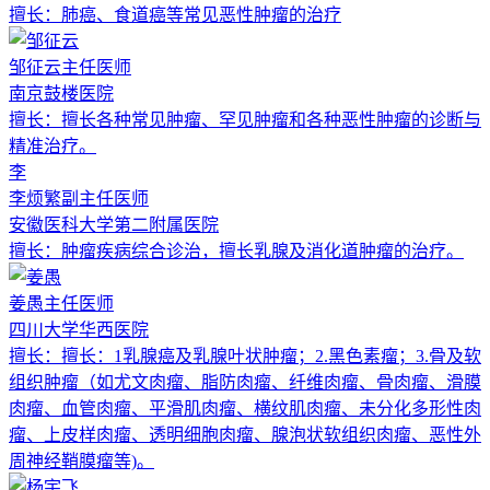
擅长：
肺癌、食道癌等常见恶性肿瘤的治疗
邹征云
主任医师
南京鼓楼医院
擅长：
擅长各种常见肿瘤、罕见肿瘤和各种恶性肿瘤的诊断与
精准治疗。
李
李烦繁
副主任医师
安徽医科大学第二附属医院
擅长：
肿瘤疾病综合诊治，擅长乳腺及消化道肿瘤的治疗。
姜愚
主任医师
四川大学华西医院
擅长：
擅长：1乳腺癌及乳腺叶状肿瘤；2.黑色素瘤；3.骨及软
组织肿瘤（如尤文肉瘤、脂防肉瘤、纤维肉瘤、骨肉瘤、滑膜
肉瘤、血管肉瘤、平滑肌肉瘤、横纹肌肉瘤、未分化多形性肉
瘤、上皮样肉瘤、透明细胞肉瘤、腺泡状软组织肉瘤、恶性外
周神经鞘膜瘤等)。