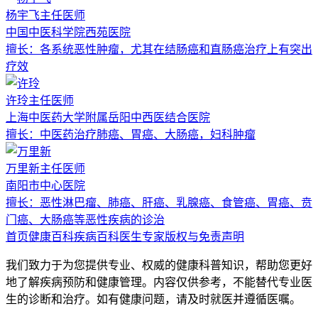
杨宇飞
主任医师
中国中医科学院西苑医院
擅长：
各系统恶性肿瘤，尤其在结肠癌和直肠癌治疗上有突出
疗效
许玲
主任医师
上海中医药大学附属岳阳中西医结合医院
擅长：
中医药治疗肺癌、胃癌、大肠癌，妇科肿瘤
万里新
主任医师
南阳市中心医院
擅长：
恶性淋巴瘤、肺癌、肝癌、乳腺癌、食管癌、胃癌、贲
门癌、大肠癌等恶性疾病的诊治
首页
健康百科
疾病百科
医生专家
版权与免责声明
我们致力于为您提供专业、权威的健康科普知识，帮助您更好
地了解疾病预防和健康管理。内容仅供参考，不能替代专业医
生的诊断和治疗。如有健康问题，请及时就医并遵循医嘱。