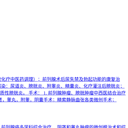
放化疗中医药调理）；前列腺术后尿失禁及勃起功能的康复治
感染：尿道炎、膀胱炎、附睾炎、精囊炎、化疗灌注后膀胱炎；
性膀胱炎。 手术： 1. 前列腺肿瘤、膀胱肿瘤中西医结合治疗
阴茎，睾丸，附睾，阴囊手术；精索静脉曲张各类微创手术；
 前列腺癌多学科综合治疗， 阴茎和睾丸肿瘤的微创根治术和综