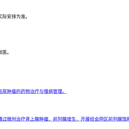
实际安排为准。
就医。
泌尿肿瘤的药物治疗与慢病管理。
通过微创治疗肾上腺肿瘤、前列腺增生，开展经会阴区前列腺饱