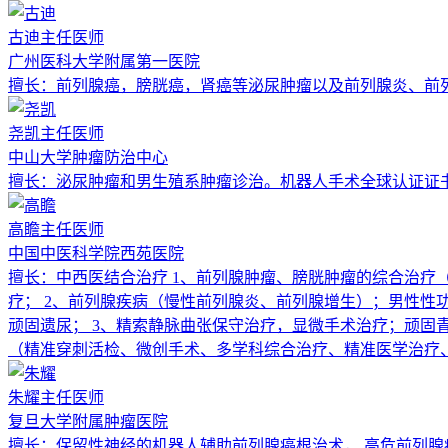
古迪
主任医师
广州医科大学附属第一医院
擅长：
前列腺癌，膀胱癌，肾癌等泌尿肿瘤以及前列腺炎、前
尧凯
主任医师
中山大学肿瘤防治中心
擅长：
泌尿肿瘤和男生殖系肿瘤诊治。机器人手术全球认证证
高瞻
主任医师
中国中医科学院西苑医院
擅长：
中西医结合治疗 1、前列腺肿瘤、膀胱肿瘤的综合治
疗； 2、前列腺疾病（慢性前列腺炎、前列腺增生）；男性
顽固遗尿； 3、精索静脉曲张保守治疗，显微手术治疗；顽固青
（精准穿刺活检、微创手术、多学科综合治疗、精准医学治疗、
朱耀
主任医师
复旦大学附属肿瘤医院
擅长：
保留性神经的机器人辅助前列腺癌根治术， 高危前列腺