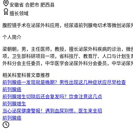
安徽省 合肥市 肥西县
擅长领域
腹腔镜手术在泌尿外科应用，经尿道前列腺电切术等微创泌尿
个人简介
梁朝朝，男，主任医师，教授，擅长泌尿外科疾病的诊治，微
项，卫生部科研项目一项，省科技厅、教育厅、人口与计划生
外科分会主任委员，中华医学会泌尿外科分会委员，中华泌尿
相关科室科普文章推荐
前列腺癌一发现就是晚期？男性出现这几种症状应尽早检查
前列腺癌
前列腺增生切除后还会复发吗？饮食注意这几点
前列腺增生
当心泌尿健康警报！遇到血尿别慌，医生来支招
前列腺癌