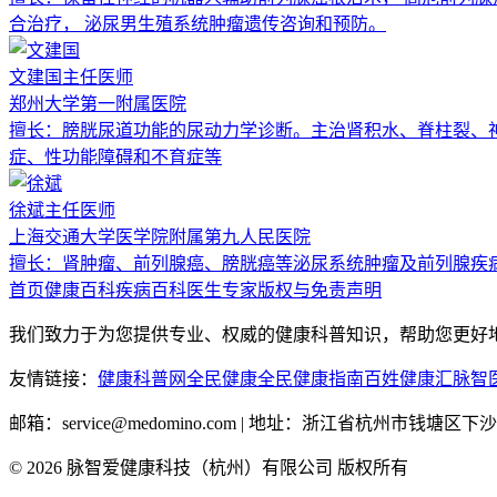
合治疗， 泌尿男生殖系统肿瘤遗传咨询和预防。
文建国
主任医师
郑州大学第一附属医院
擅长：
膀胱尿道功能的尿动力学诊断。主治肾积水、脊柱裂、
症、性功能障碍和不育症等
徐斌
主任医师
上海交通大学医学院附属第九人民医院
擅长：
肾肿瘤、前列腺癌、膀胱癌等泌尿系统肿瘤及前列腺疾
首页
健康百科
疾病百科
医生专家
版权与免责声明
我们致力于为您提供专业、权威的健康科普知识，帮助您更好
友情链接：
健康科普网
全民健康
全民健康指南
百姓健康汇
脉智
邮箱：service@medomino.com | 地址：浙江省杭州市钱塘
©
2026
脉智爱健康科技（杭州）有限公司 版权所有