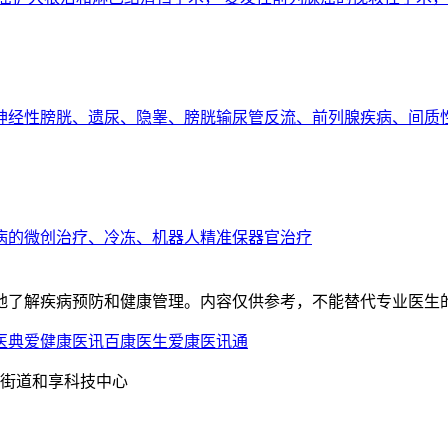
神经性膀胱、遗尿、隐睾、膀胱输尿管反流、前列腺疾病、间质
病的微创治疗、冷冻、机器人精准保器官治疗
地了解疾病预防和健康管理。内容仅供参考，不能替代专业医生
医典
爱健康医讯
百康医生
爱康医讯通
区下沙街道和享科技中心