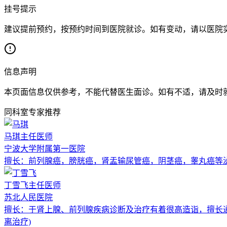
挂号提示
建议提前预约，按预约时间到医院就诊。如有变动，请以医院
信息声明
本页面信息仅供参考，不能代替医生面诊。如有不适，请及时
同科室专家推荐
马琪
主任医师
宁波大学附属第一医院
擅长：
前列腺癌，膀胱癌，肾盂输尿管癌，阴茎癌，睾丸癌等
丁雪飞
主任医师
苏北人民医院
擅长：
于肾上腺、前列腺疾病诊断及治疗有着很高造诣，擅长
离治疗)