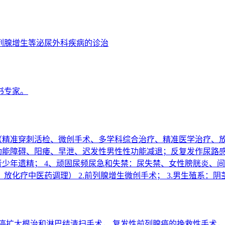
列腺增生等泌尿外科疾病的诊治
书专家。
疗（精准穿刺活检、微创手术、多学科综合治疗、精准医学治疗、
性功能障碍、阳痿、早泄、迟发性男性性功能减退；反复发作尿路
少年遗精； 4、顽固尿频尿急和失禁：尿失禁、女性膀胱炎、间质
放化疗中医药调理） 2.前列腺增生微创手术； 3.男生殖系：
癌扩大根治和淋巴结清扫手术， 复发性前列腺癌的挽救性手术，