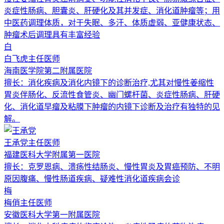
炎症性肠病、胆囊炎、肝硬化及其并发症、消化道肿瘤等；用
中医药调理体质，对于失眠、多汗、体质虚弱、亚健康状态、
肿瘤术后调理具有丰富经验
白
白飞虎
主任医师
海南医学院第二附属医院
擅长：
消化疾病及消化内镜下的诊断治疗,尤其对慢性姜缩性
胃炎伴肠化、反流性食管炎、幽门螺杆菌、炎症性肠病、肝硬
化、消化道早瘤及粘膜下肿瘤的内镜下诊断及治疗有独特的见
解。
王承党
主任医师
福建医科大学附属第一医院
擅长：
克罗恩病、溃疡性结肠炎、慢性胃炎及胃癌预防、不明
原因腹痛、慢性肠道疾病、疑难性消化道疾病会诊
梅
梅俏
主任医师
安徽医科大学第一附属医院