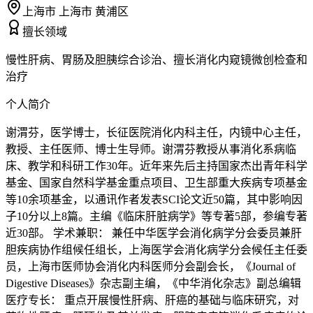
上海市 上海市 黄浦区
擅长领域
慢性肝病、胃肠及胆胰综合诊治、擅长消化内窥镜微创检查和
治疗
个人简介
谢渭芬，医学博士，长征医院消化内科主任，内镜中心主任，
教授、主任医师、博士生导师。谢渭芬教授从事消化系病临
床、教学和科研工作30年。近年来先后主持国家杰出青年科学
基金、国家自然科学基金重点项目、卫生部重大疾病专项基金
等10余项基金，以通讯作者发表SCI论文近50篇，其中影响因
子10分以上8篇。主编《临床肝脏病学》等专著5部，参编专著
近30部。 学术兼职： 兼任中华医学会消化病学分会委员兼肝
胆疾病协作组候任组长，上海医学会消化病学分会候任主任委
员，上海市医师协会消化内科医师分会副会长，《Journal of
Digestive Diseases》杂志副主编，《中华消化杂志》副总编辑
医疗专长： 重点开展慢性肝病、肝癌的基础与临床研究，对