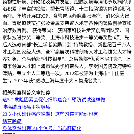
药物性肝病、肝硬化及其并发症、胆胰疾病等消化系疾病的诊
治积累了丰富的经验，擅长胃肠镜、十二指肠镜等内镜诊断和
治疗。年均开展ERCP、食管胃底静脉曲张治疗、消化道大出
血、胃肠道狭窄扩张及金属支架置入术等各种内镜微创检查和
治疗数百例。 获得荣誉： 获国家科技进步奖创新团队奖、国
家科技进步奖二等奖、上海市科技进步一等奖等奖励6项。先
后入选教育部“长江学者奖励计划”特聘教授、新世纪百千万人
才工程国家级人选、全军高层次科技创新人才工程拔尖人才培
养对象、总后勤部“科技银星”、总后勤部“优秀基层干部”、上
海市领军人才和上海市优秀学科带头人。享受国务院政府特殊
津贴，荣立个人二等功一次。2012年被评为上海市“十佳医
生”，2013年获“感动上海年度十大人物提名奖”。
相关科室科普文章推荐
这5个危险因素会促使细胞癌变！预防试试这样做
肺癌
结直肠癌
甲状腺癌
23岁小伙确诊癌症晚期！这些习惯可能你也有
结直肠癌
身体突然出现这6个信号，当心肝硬化