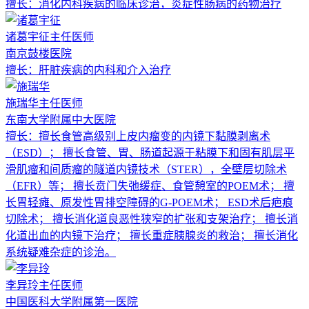
擅长：
消化内科疾病的临床诊治，炎症性肠病的药物治疗
诸葛宇征
主任医师
南京鼓楼医院
擅长：
肝脏疾病的内科和介入治疗
施瑞华
主任医师
东南大学附属中大医院
擅长：
擅长食管高级别上皮内瘤变的内镜下黏膜剥离术
（ESD）； 擅长食管、胃、肠道起源于粘膜下和固有肌层平
滑肌瘤和间质瘤的隧道内镜技术（STER），全壁层切除术
（EFR）等； 擅长贲门失弛缓症、食管憩室的POEM术； 擅
长胃轻瘫、原发性胃排空障碍的G-POEM术； ESD术后疤痕
切除术； 擅长消化道良恶性狭窄的扩张和支架治疗； 擅长消
化道出血的内镜下治疗； 擅长重症胰腺炎的救治； 擅长消化
系统疑难杂症的诊治。
李异玲
主任医师
中国医科大学附属第一医院