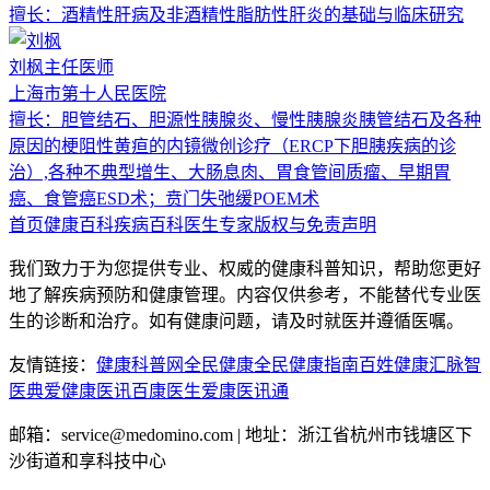
擅长：
酒精性肝病及非酒精性脂肪性肝炎的基础与临床研究
刘枫
主任医师
上海市第十人民医院
擅长：
胆管结石、胆源性胰腺炎、慢性胰腺炎胰管结石及各种
原因的梗阻性黄疸的内镜微创诊疗（ERCP下胆胰疾病的诊
治）,各种不典型增生、大肠息肉、胃食管间质瘤、早期胃
癌、食管癌ESD术；贲门失弛缓POEM术
首页
健康百科
疾病百科
医生专家
版权与免责声明
我们致力于为您提供专业、权威的健康科普知识，帮助您更好
地了解疾病预防和健康管理。内容仅供参考，不能替代专业医
生的诊断和治疗。如有健康问题，请及时就医并遵循医嘱。
友情链接：
健康科普网
全民健康
全民健康指南
百姓健康汇
脉智
医典
爱健康医讯
百康医生
爱康医讯通
邮箱：service@medomino.com | 地址：浙江省杭州市钱塘区下
沙街道和享科技中心